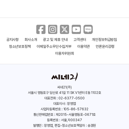
공지사항
회사소개
광고 및 제휴 안내
고객센터
개인정보취급방침
청소년보호정책
이메일주소무단수집거부
이용약관
언론윤리강령
이용자위원회
씨네21(주)
서울시 영등포구 당산로 41길 11 SK V1센터 E동 1102호
대표전화 : 02-6377-0500
대표이사 : 장영엽
사업자등록번호 : 105-86-57632
통신판매업번호 : 제2015-서울영등포-0671호
등록번호 : 서울,자00347
발행인 : 장영엽, 편집•청소년보호책임자 : 송경원