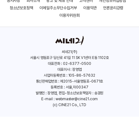
공지사항
회사소개
광고 및 제휴 안내
고객센터
개인정보취급방침
청소년보호정책
이메일주소무단수집거부
이용약관
언론윤리강령
이윤영
이용자위원회
이다혜
씨네21(주)
서울시 영등포구 당산로 41길 11 SK V1센터 E동 1102호
대표전화 : 02-6377-0500
오계옥
대표이사 : 장영엽
사업자등록번호 : 105-86-57632
통신판매업번호 : 제2015-서울영등포-0671호
등록번호 : 서울,자00347
발행인 : 장영엽, 편집•청소년보호책임자 : 송경원
E-mail :
webmaster@cine21.com
(c) CINE21 Co., LTD