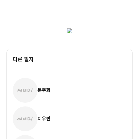
다른 필자
문주화
이우빈