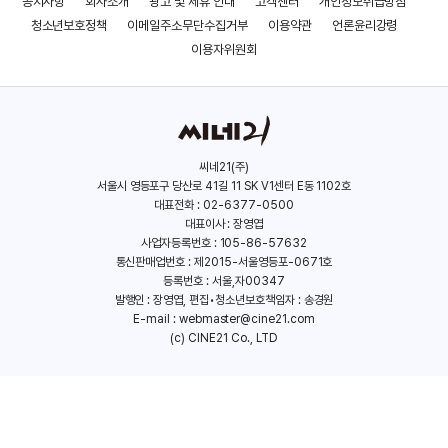
공지사항
회사소개
광고 및 제휴 안내
고객센터
개인정보취급방침
청소년보호정책
이메일주소무단수집거부
이용약관
언론윤리강령
오진우
이용자위원회
이우빈
씨네21(주)
서울시 영등포구 당산로 41길 11 SK V1센터 E동 1102호
대표전화 : 02-6377-0500
이유채
대표이사 : 장영엽
사업자등록번호 : 105-86-57632
통신판매업번호 : 제2015-서울영등포-0671호
등록번호 : 서울,자00347
발행인 : 장영엽, 편집•청소년보호책임자 : 송경원
E-mail :
webmaster@cine21.com
(c) CINE21 Co., LTD