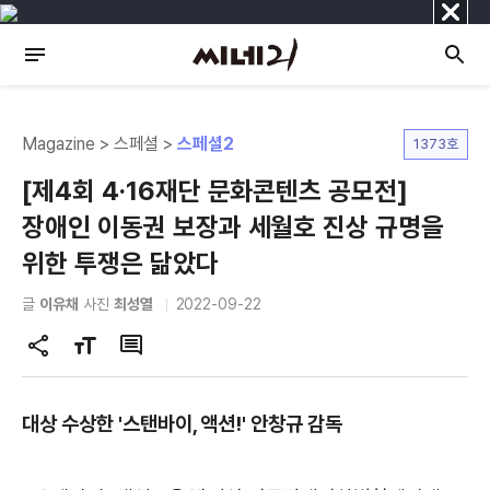
닫
기
Magazine > 스페셜 >
스페셜2
1373호
[제4회 4·16재단 문화콘텐츠 공모전]
장애인 이동권 보장과 세월호 진상 규명을
위한 투쟁은 닮았다
글
이유채
사진
최성열
2022-09-22
공
글
댓
유
자
글
하
크
대상 수상한 '스탠바이, 액션!' 안창규 감독
기
기
변
경