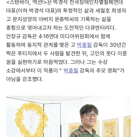
<스탠바이, 액션!>은 박경석 전국장애인차별철폐연대
대표(이하 박경석 대표)의 투쟁적인 삶과 세월호 희생자
고 문지성양의 아버지 문종택씨의 기록하는 삶을
종횡으로 엮어내고자 하는 도전적인 다큐멘터리다.
안창규 감독은 4·16연대 미디어위원회에서 함께
활동하며 동지적 관계를 맺은 고
박종필
감독이 30년간
찍은 푸티지에서 두 사람을 발견한 뒤, 고인의 못다 이룬
꿈을 실현하기로 마음먹었다. 그러나 그는 수상
소감에서부터 이 작품이 “
박종필
감독의 추모 영화”가
아님을 강조했다.