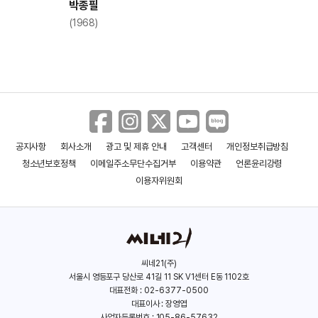
박종필
(1968)
공지사항
회사소개
광고 및 제휴 안내
고객센터
개인정보취급방침
청소년보호정책
이메일주소무단수집거부
이용약관
언론윤리강령
이용자위원회
씨네21(주)
서울시 영등포구 당산로 41길 11 SK V1센터 E동 1102호
대표전화 : 02-6377-0500
대표이사 : 장영엽
사업자등록번호 : 105-86-57632