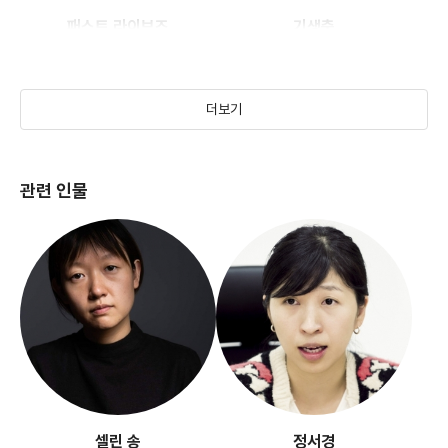
패스트 라이브즈
기생충
(2023)
(2019)
더보기
관련 인물
헤어질 결심
(2021)
셀린 송
정서경