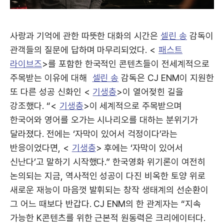
사랑과 기억에 관한 따뜻한 대화의 시간은
셀린 송
감독이
관객들의 질문에 답하며 마무리되었다. <
패스트
라이브즈
>를 포함한 한국적인 콘텐츠들이 전세계적으로
주목받는 이유에 대해
셀린 송
감독은 CJ ENM이 지원한
또 다른 성공 신화인 <
기생충
>이 열어젖힌 길을
강조했다. “<
기생충
>이 세계적으로 주목받으며
한국어와 영어를 오가는 시나리오를 대하는 분위기가
달라졌다. 전에는 ‘자막이 있어서 걱정이다’라는
반응이었다면, <
기생충
> 후에는 ‘자막이 있어서
신난다’고 말하기 시작했다.” 한국영화 위기론이 여전히
논의되는 지금, 역사적인 성공이 다진 비옥한 토양 위로
새로운 재능이 마음껏 발휘되는 창작 생태계의 선순환이
그 어느 때보다 반갑다. CJ ENM의 한 관계자는 “지속
가능한 K콘텐츠를 위한 근본적 원동력은 크리에이터다.