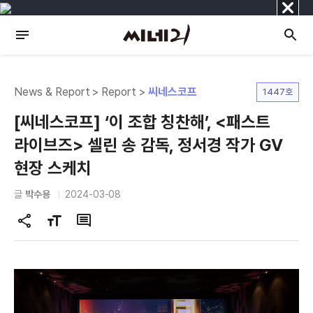
닫
기
News & Report > Report >
씨네스코프
1447호
[씨네스코프] ‘이 조합 칭찬해’, <패스트
라이브즈> 셀린 송 감독, 정서경 작가 GV
현장 스케치
글
박수용
2024-03-08
공
글
댓
유
자
글
하
크
기
기
변
경