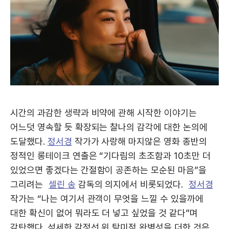
시간의 과감한 생략과 비약에 관해 시작한 이야기는
어느덧 영속할 듯 확장되는 찰나의 감각에 대한 논의에
도달했다.
정서경
작가가 사랑해 마지않은 영화 종반의
정적인 롱테이크 연출은 “기다림의 초조함과 10초만 더
있었으면 좋겠다는 간절함이 공존하는 모순된 마음”을
그리려는
셀린 송
감독의 의지에서 비롯되었다.
정서경
작가는 “나는 여기서 관객이 무엇을 느낄 수 있을까에
대한 확신이 없어 뭐라도 더 넣고 싶었을 것 같다”며
감탄했다. 섬세한 감정선 위 탐미적 완벽성을 더한 것은