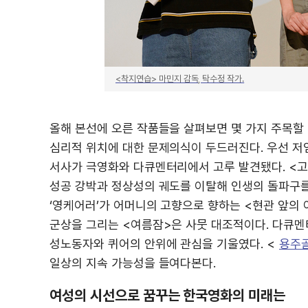
<착지연습> 마민지 감독, 탁수정 작가.
올해 본선에 오른 작품들을 살펴보면 몇 가지 주목할
심리적 위치에 대한 문제의식이 두드러진다. 우선 저임
서사가 극영화와 다큐멘터리에서 고루 발견됐다. <고
성공 강박과 정상성의 궤도를 이탈해 인생의 돌파구를 
‘영케어러’가 어머니의 고향으로 향하는 <현관 앞의 
군상을 그리는 <여름잠>은 사뭇 대조적이다. 다큐멘
성노동자와 퀴어의 안위에 관심을 기울였다. <
용주
일상의 지속 가능성을 들여다본다.
여성의 시선으로 꿈꾸는 한국영화의 미래는