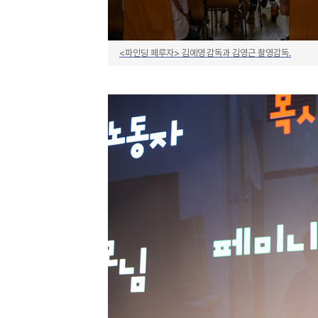
<파인딩 페루자> 김예영 감독과 김영근 촬영감독.