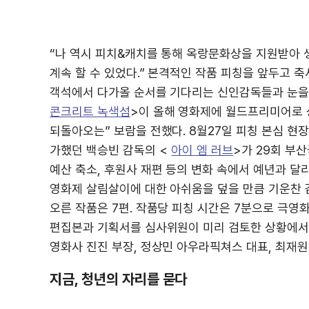
“나 역시 피치&캐치를 통해 옥랑문화상을 지원받아 
계속 할 수 있었다.” 본격적인 작품 피칭을 앞두고
객석에서 다가올 순서를 기다리는 신인감독들과 눈을 
콘크리트 녹색섬
>이 올해 영화제에 월드프리미어로 
되돌아오는” 보람을 전했다. 8월27일 피칭 본심 현
가했던 백승빈 감독의 <
아이 엠 러브
>가 29회 부
예산 축소, 후원사 재편 등의 변화 속에서 예년과 달
영화제 살림살이에 대한 아쉬움을 덮을 만큼 기운찬 감
오른 작품은 7편. 작품당 피칭 시간은 7분으로 극영
편집본과 기획서를 심사위원이 미리 검토한 상황에서 
영화사 진진 부장, 정상민 아우라픽쳐스 대표, 최재
지금, 청년의 자리를 묻다