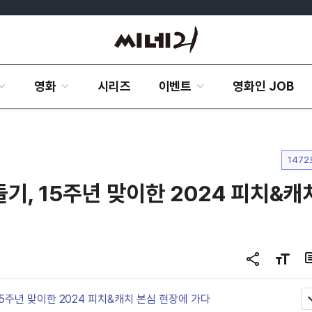
영화
시리즈
이벤트
영화인 JOB
1472
들기, 15주년 맞이한 2024 피치&캐
공
글
유
자
하
크
15주년 맞이한 2024 피치&캐치 본심 현장에 가다
기
기