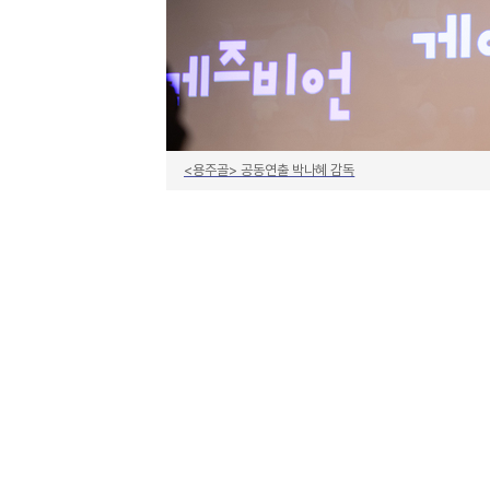
<용주골> 공동연출 박나혜 감독