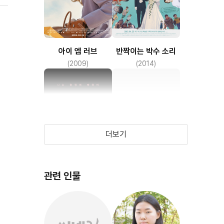
두
보
기
아이 엠 러브
반짝이는 박수 소리
(2009)
(2014)
더보기
관련 인물
해빙
용주골
(2016)
(2024)