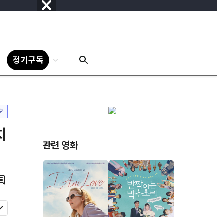
닫
기
정기구독
호
치
관련 영화
댓
글
모