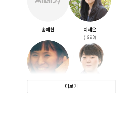
송예찬
이재은
(1993)
그리다
이태원
(2024)
(2016)
더보기
김예영
마민지
(1985)
워킹홀리데이 인
버블 패밀리
라보스타
(2024)
(2017)