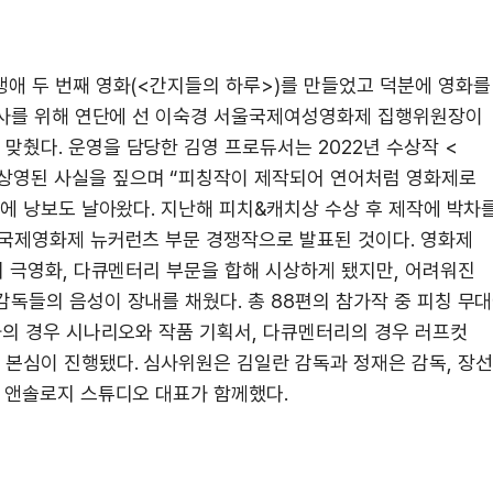
생애 두 번째 영화(<간지들의 하루>)를 만들었고 덕분에 영화를
 축사를 위해 연단에 선 이숙경 서울국제여성영화제 집행위원장이
맞췄다. 운영을 담당한 김영 프로듀서는 2022년 수상작 <
상영된 사실을 짚으며 “피칭작이 제작되어 연어처럼 영화제로
장에 낭보도 날아왔다. 지난해 피치&캐치상 수상 후 제작에 박차
산국제영화제 뉴커런츠 부문 경쟁작으로 발표된 것이다. 영화제
리 극영화, 다큐멘터리 부문을 합해 시상하게 됐지만, 어려워진
독들의 음성이 장내를 채웠다. 총 88편의 참가작 중 피칭 무
화의 경우 시나리오와 작품 기획서, 다큐멘터리의 경우 러프컷
본심이 진행됐다. 심사위원은 김일란 감독과 정재은 감독, 장
원 앤솔로지 스튜디오 대표가 함께했다.