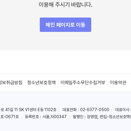
이용해 주시기 바랍니다.
메인 페이지로 이동
정보취급방침
청소년보호정책
이메일주소무단수집거부
이용약관
41길 11 SK V1센터 E동 1102호
대표전화 : 02-6377-0500
대표이사 
포-0671호
등록번호 : 서울,자00347
발행인 : 장영엽, 편집•청소년보호책