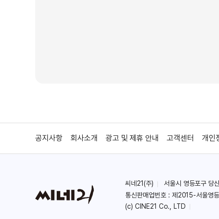
공지사항
회사소개
광고 및 제휴 안내
고객센터
개인
씨네21(주)
서울시 영등포구 당산로 
통신판매업번호 : 제2015-서울영등
(c) CINE21 Co., LTD