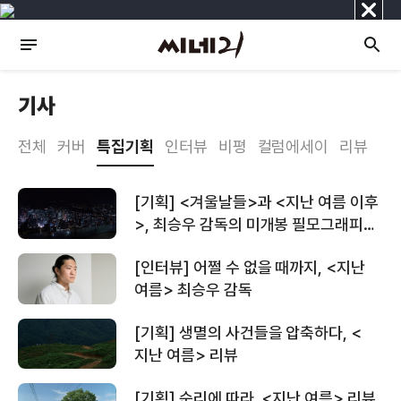
닫
기
기사
전체
커버
특집기획
인터뷰
비평
컬럼에세이
리뷰
[기획] <겨울날들>과 <지난 여름 이후
>, 최승우 감독의 미개봉 필모그래피
소개
[인터뷰] 어쩔 수 없을 때까지, <지난
여름> 최승우 감독
[기획] 생멸의 사건들을 압축하다, <
지난 여름> 리뷰
[기획] 순리에 따라, <지난 여름> 리뷰