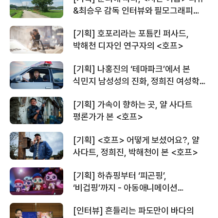
&최승우 감독 인터뷰와 필모그래피
소개
[기획] 호포리라는 포툠킨 퍼사드,
박해천 디자인 연구자의 <호프>
[기획] 나홍진의 ‘테마파크’에서 본
식민지 남성성의 진화, 정희진 여성학
연구자가 본 <호프>
[기획] 가속이 향하는 곳, 얄 사다트
평론가가 본 <호프>
[기획] <호프> 어떻게 보셨어요?, 얄
사다트, 정희진, 박해천이 본 <호프>
[기획] 하츄핑부터 ‘피곤핑’,
‘비겁핑’까지 - 아동애니메이션
시장에서 <캐치! 티니핑>이 세운 흥행
[인터뷰] 흔들리는 파도만이 바다의
공식