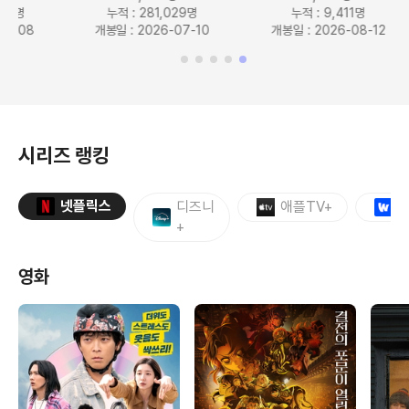
누적 : 5,446,618명
누적 : 1,375,296명
개봉일 : 2026-07-29
개봉일 : 2026-08-05
개봉
시리즈 랭킹
넷플릭스
디즈니
애플TV+
+
영화