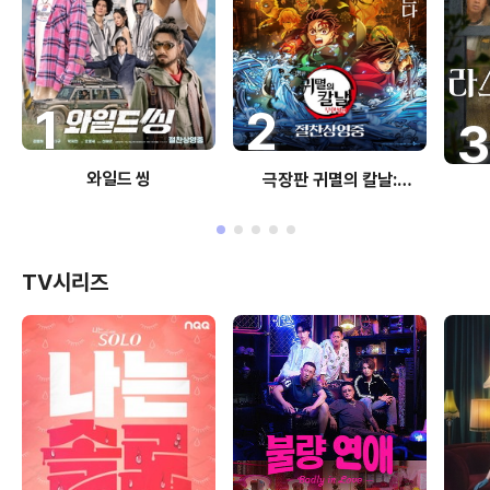
1
2
와일드 씽
극장판 귀멸의 칼날:
무한성편
TV시리즈