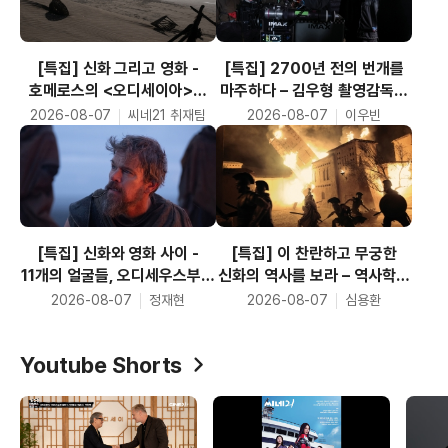
[특집] 신화 그리고 영화 -
[특집] 2700년 전의 번개를
호메로스의 <오디세이아>가
마주하다 – 김우형 촬영감독의
크리스토퍼 놀런의 <오디세이>
<오디세이> 촬영 분석
2026-08-07
씨네21 취재팀
2026-08-07
이우빈
가 되기까지
[특집] 신화와 영화 사이 -
[특집] 이 찬란하고 무궁한
11개의 얼굴들, 오디세우스부터
신화의 역사를 보라 – 역사학의
키르케까지, <오디세이아>의
관점에서 신화 <오디세이아>를
2026-08-07
정재현
2026-08-07
심용환
인물들은 어떻게 달라졌나
읽는 법
Youtube Shorts