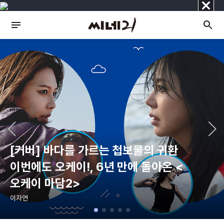
닫
기
[커버] 바다를 가르는 첩보물의 귀환
이번에도 오케이!, 6년 만에 돌아온 <
오케이 마담2>
이자연