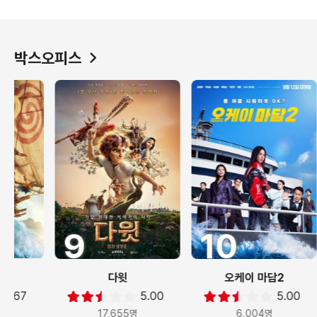
박스오피스
1
2
스파이더맨: 브랜드 뉴 데이
오디세이
사랑의
7.33
7.55
2,062,445명
1,374,672명