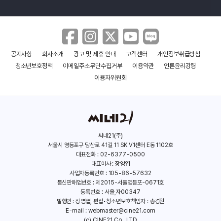
공지사항
회사소개
광고 및 제휴 안내
고객센터
개인정보취급방침
청소년보호정책
이메일주소무단수집거부
이용약관
언론윤리강령
이용자위원회
씨네21(주)
서울시 영등포구 당산로 41길 11 SK V1센터 E동 1102호
대표전화 : 02-6377-0500
대표이사 : 장영엽
사업자등록번호 : 105-86-57632
통신판매업번호 : 제2015-서울영등포-0671호
등록번호 : 서울,자00347
발행인 : 장영엽, 편집•청소년보호책임자 : 송경원
E-mail :
webmaster@cine21.com
(c) CINE21 Co., LTD