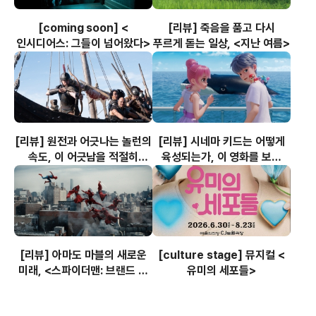
[coming soon] <
[리뷰] 죽음을 품고 다시
인시디어스: 그들이 넘어왔다>
푸르게 돋는 일상, <지난 여름>
[리뷰] 원전과 어긋나는 놀런의
[리뷰] 시네마 키드는 어떻게
속도, 이 어긋남을 적절히
육성되는가, 이 영화를 보고
조율하려는 음악, <오디세이>
자랄 어린이들에게, <사랑의
하츄핑: 고래보석의 전설>
[리뷰] 아마도 마블의 새로운
[culture stage] 뮤지컬 <
미래, <스파이더맨: 브랜드 뉴
유미의 세포들>
데이>