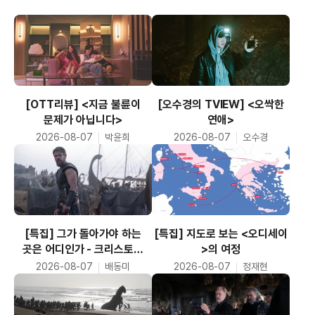
[OTT리뷰] <지금 불륜이
[오수경의 TVIEW] <오싹한
문제가 아닙니다>
연애>
2026-08-07
박윤희
2026-08-07
오수경
[특집] 그가 돌아가야 하는
[특집] 지도로 보는 <오디세이
곳은 어디인가 - 크리스토퍼
>의 여정
놀런 감독의 <오디세이> 리뷰
2026-08-07
배동미
2026-08-07
정재현