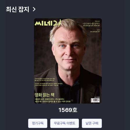
최신 잡지
1569호
정기구독
무료구독 이벤트
낱권 구매