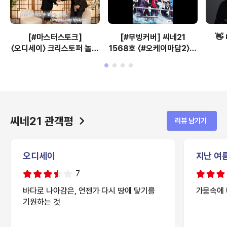
[#마스터스토크]
[#무빙커버] 씨네21
👋
〈오디세이〉 크리스토퍼 놀란
1568호 〈#오케이마담2〉 #
X 〈어쩔수가없다〉 박찬욱
엄정화 #최수영
감독 대담 예고
씨네21 관객평
리뷰 남기기
오디세이
지난 여
7
바다로 나아감은, 언젠가 다시 땅에 닿기를
가뭄속에 
기원하는 것