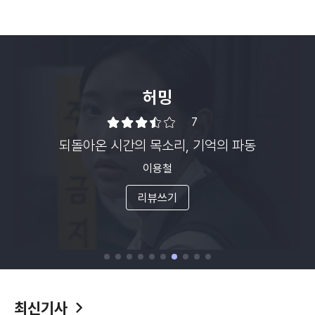
씨네21 20자평
지난 여름
9
현실의 곳간과 영화의 공간 사이, 그 어드메에
담은 생멸의 대계(大界)
이우빈
리뷰쓰기
최신기사