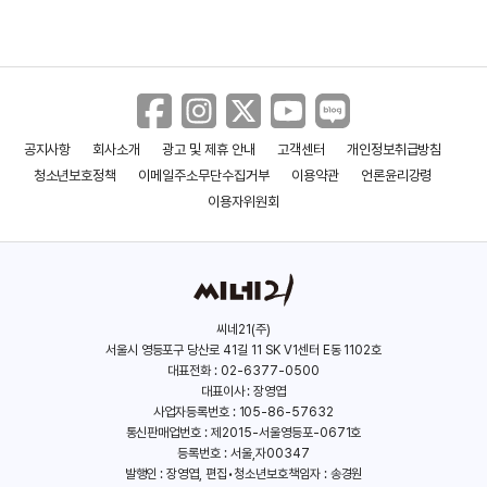
공지사항
회사소개
광고 및 제휴 안내
고객센터
개인정보취급방침
청소년보호정책
이메일주소무단수집거부
이용약관
언론윤리강령
이용자위원회
씨네21(주)
서울시 영등포구 당산로 41길 11 SK V1센터 E동 1102호
대표전화 : 02-6377-0500
대표이사 : 장영엽
사업자등록번호 : 105-86-57632
통신판매업번호 : 제2015-서울영등포-0671호
등록번호 : 서울,자00347
발행인 : 장영엽, 편집•청소년보호책임자 : 송경원