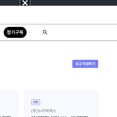
닫
기
정기구독
공고 작성하기
채용
채
(주)누리픽쳐스
울