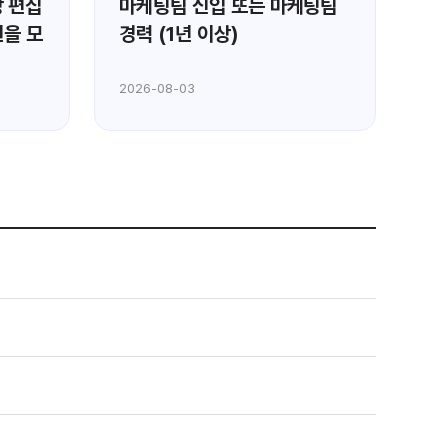
 편집
마케팅팀 신입 또는 마케팅팀
[
원을 모
경력 (1년 이상)
악
모
2026-08-03
202