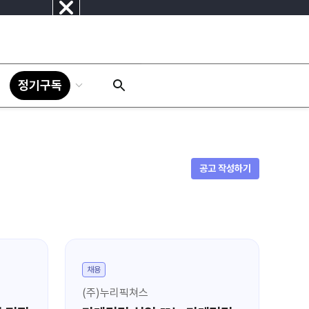
닫
기
정기구독
공고 작성하기
채용
채
(주)누리픽쳐스
울