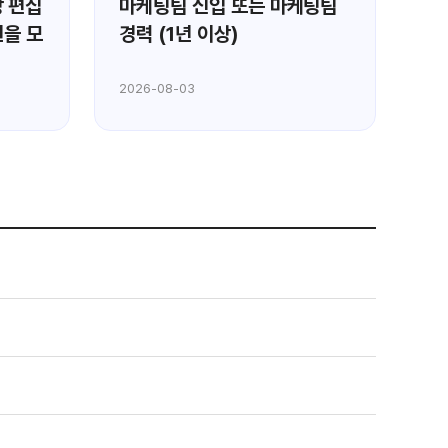
 편집
마케팅팀 신입 또는 마케팅팀
[
원을 모
경력 (1년 이상)
악
모
2026-08-03
202