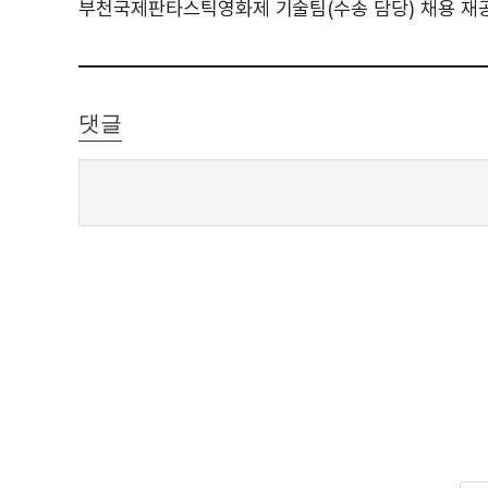
부천국제판타스틱영화제 기술팀(수송 담당) 채용 재