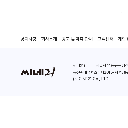
공지사항
회사소개
광고 및 제휴 안내
고객센터
개인
씨네21(주)
서울시 영등포구 당산로 
통신판매업번호 : 제2015-서울영등
(c) CINE21 Co., LTD