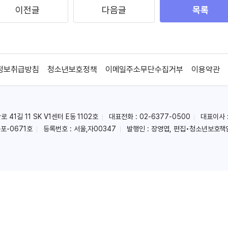
이전글
다음글
목록
정보취급방침
청소년보호정책
이메일주소무단수집거부
이용약관
41길 11 SK V1센터 E동 1102호
대표전화 : 02-6377-0500
대표이사 
포-0671호
등록번호 : 서울,자00347
발행인 : 장영엽, 편집•청소년보호책