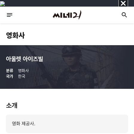
닫
기
영화사
아울렛 아이즈빌
분류
영화사
국가
한국
소개
영화 제공사.