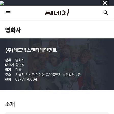
닫
기
영화사
(주)레드박스엔터테인먼트
분류
영화사
대표자
황인성
국가
한국
주소
서울시 강남구 삼성동 37-10번지 보령빌딩 2층
전화
02-511-6604
소개