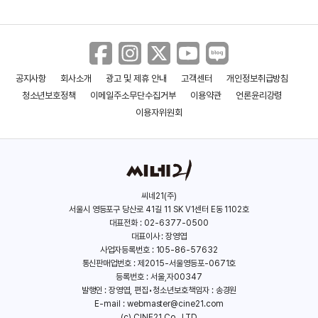
공지사항
회사소개
광고 및 제휴 안내
고객센터
개인정보취급방침
청소년보호정책
이메일주소무단수집거부
이용약관
언론윤리강령
이용자위원회
씨네21(주)
서울시 영등포구 당산로 41길 11 SK V1센터 E동 1102호
대표전화 : 02-6377-0500
대표이사 : 장영엽
사업자등록번호 : 105-86-57632
통신판매업번호 : 제2015-서울영등포-0671호
등록번호 : 서울,자00347
발행인 : 장영엽, 편집•청소년보호책임자 : 송경원
E-mail :
webmaster@cine21.com
(c) CINE21 Co., LTD