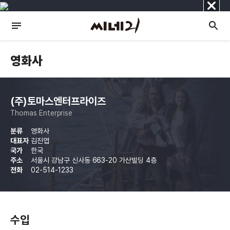
닫
기
영화사
(주)토마스엔터프라이즈
Thomas Enterprise
분류
영화사
대표자
김진엽
국가
한국
주소
서울시 강남구 신사동 663-20 가산빌딩 4층
전화
02-514-1233
수입