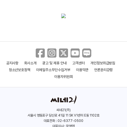
공지사항
회사소개
광고 및 제휴 안내
고객센터
개인정보취급방침
청소년보호정책
이메일주소무단수집거부
이용약관
언론윤리강령
이용자위원회
씨네21(주)
서울시 영등포구 당산로 41길 11 SK V1센터 E동 1102호
대표전화 : 02-6377-0500
대표이사 : 장영엽