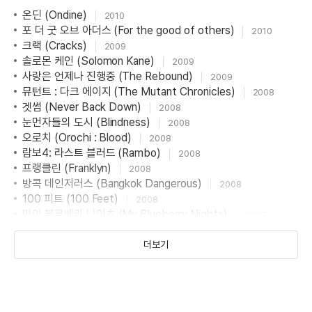
온딘 (Ondine)
2010
포 더 굿 오브 아더스 (For the good of others)
2010
크랙 (Cracks)
2009
솔로몬 케인 (Solomon Kane)
2009
사랑은 언제나 진행중 (The Rebound)
2009
뮤턴트 : 다크 에이지 (The Mutant Chronicles)
2008
겟썸 (Never Back Down)
2008
눈먼자들의 도시 (Blindness)
2008
오로치 (Orochi : Blood)
2008
람보4: 라스트 블러드 (Rambo)
2008
프랭클린 (Franklyn)
2008
방콕 데인저러스 (Bangkok Dangerous)
2008
100 피트 (100 Feet)
2008
마이 블루베리 나이츠 (My Blueberry Nights)
2007
분노의 핑퐁 (Balls of Fury)
2007
블랙 달리아 (The Black Dahlia)
더보기
2005