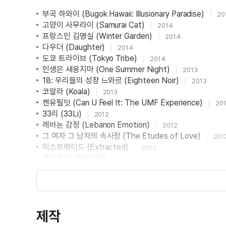
부곡 하와이 (Bugok Hawaii: Illusionary Paradise)
20
고양이 사무라이 (Samurai Cat)
2014
프랑스인 김명실 (Winter Garden)
2014
다우더 (Daughter)
2014
도쿄 트라이브 (Tokyo Tribe)
2014
인생은 새옹지마 (One Summer Night)
2013
18: 우리들의 성장 느와르 (Eighteen Noir)
2013
코알라 (Koala)
2013
캔유필잇 (Can U Feel It: The UMF Experience)
20
33리 (33Li)
2012
레바논 감정 (Lebanon Emotion)
2012
그 여자 그 남자의 속사정 (The Etudes of Love)
201
익스트랙티드 (Extracted)
2012
와일드 빌 (Wild Bill)
2011
악인은 너무 많다 (Too Many Villains)
2011
위도 (Wi-do)
2011
우쿨렐레 사랑모임 (Ukulele Love Together)
2011
미스진은 예쁘다 (Beautiful Miss Jin)
2011
제작
훈장과 악동들 (The Teacher and the Naughty)
201
오하이오 삿포로 (Ohayo Sapporo)
2011