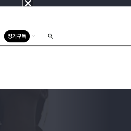
닫
기
정기구독