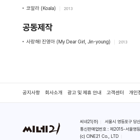
다슬이 (Lovable)
2011
코알라 (Koala)
2013
미드나잇 선 (Midnight Son)
2011
아이언 도어 (Iron Doors)
2010
공동제작
버디 (Iep! Eep!)
2010
여의도 (A Friend in Need)
2010
사랑해! 진영아 (My Dear Girl, Jin-young)
2013
공지사항
회사소개
광고 및 제휴 안내
고객센터
개인
씨네21(주)
서울시 영등포구 당산로 
통신판매업번호 : 제2015-서울영등
(c) CINE21 Co., LTD