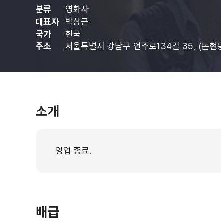
분류
영화사
대표자
박상근
국가
한국
주소
서울특별시 강남구 언주로134길 35, (논현동
소개
영업 종료.
배급