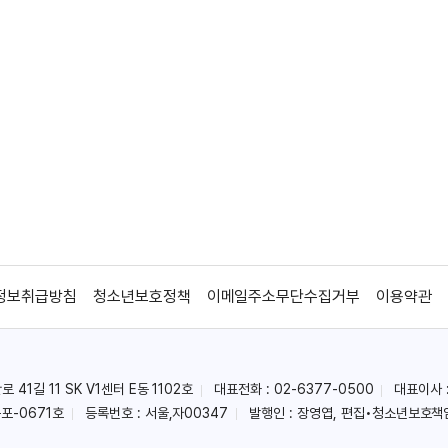
정보취급방침
청소년보호정책
이메일주소무단수집거부
이용약관
41길 11 SK V1센터 E동 1102호
대표전화 : 02-6377-0500
대표이사 
포-0671호
등록번호 : 서울,자00347
발행인 : 장영엽, 편집•청소년보호책