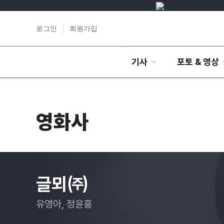
로그인
회원가입
기사
포토 & 영상
영화사
글뫼㈜
유영아, 정윤홍