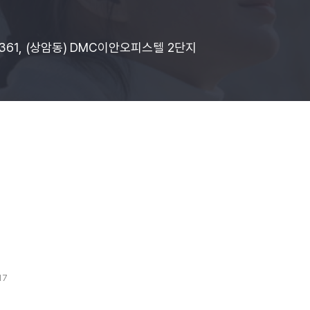
 361, (상암동) DMC이안오피스텔 2단지
17