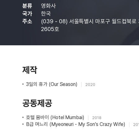
분류
영화사
국가
한국
주소
(039 - 08) 서울특별시 마포구 월드컵북로
2605호
제작
3일의 휴가 (Our Season)
2020
공동제공
호텔 뭄바이 (Hotel Mumbai)
2018
B급 며느리 (Myeoneuri - My Son’s Crazy Wife)
20