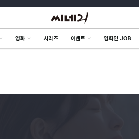
영화
시리즈
이벤트
영화인 JOB