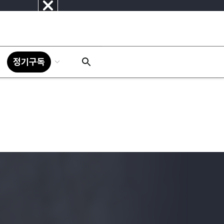
닫
기
정기구독