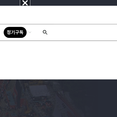
닫
기
정기구독