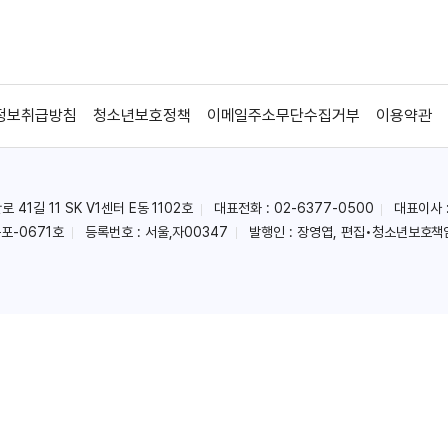
정보취급방침
청소년보호정책
이메일주소무단수집거부
이용약관
41길 11 SK V1센터 E동 1102호
대표전화 : 02-6377-0500
대표이사 
포-0671호
등록번호 : 서울,자00347
발행인 : 장영엽, 편집•청소년보호책