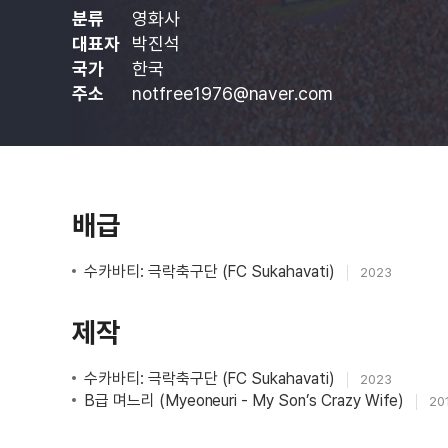
분류
영화사
대표자
박진석
국가
한국
주소
notfree1976@naver.com
배급
수카바티: 극락축구단 (FC Sukahavati)
2023
제작
수카바티: 극락축구단 (FC Sukahavati)
2023
B급 며느리 (Myeoneuri - My Son’s Crazy Wife)
20