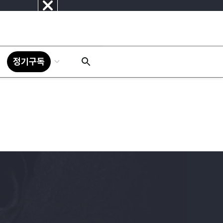
닫
기
정기구독