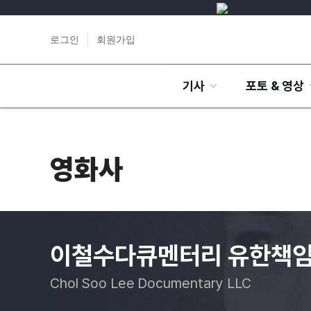
로그인
회원가입
기사
포토 & 영상
영화사
이철수다큐멘터리 유한책
Chol Soo Lee Documentary LLC