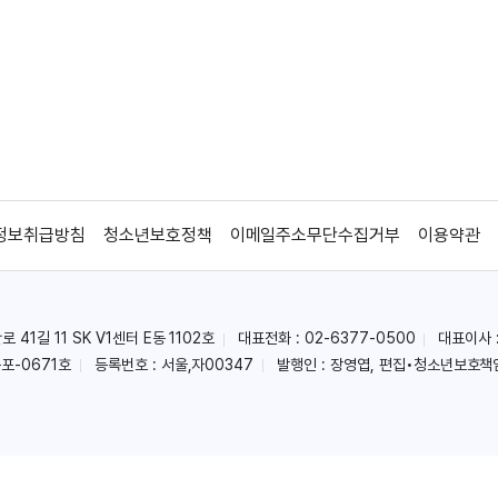
정보취급방침
청소년보호정책
이메일주소무단수집거부
이용약관
41길 11 SK V1센터 E동 1102호
대표전화 : 02-6377-0500
대표이사 
포-0671호
등록번호 : 서울,자00347
발행인 : 장영엽, 편집•청소년보호책