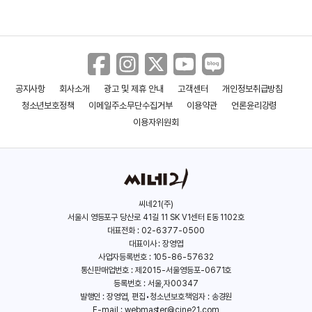
공지사항
회사소개
광고 및 제휴 안내
고객센터
개인정보취급방침
청소년보호정책
이메일주소무단수집거부
이용약관
언론윤리강령
이용자위원회
씨네21(주)
서울시 영등포구 당산로 41길 11 SK V1센터 E동 1102호
대표전화 : 02-6377-0500
대표이사 : 장영엽
사업자등록번호 : 105-86-57632
통신판매업번호 : 제2015-서울영등포-0671호
등록번호 : 서울,자00347
발행인 : 장영엽, 편집•청소년보호책임자 : 송경원
E-mail :
webmaster@cine21.com