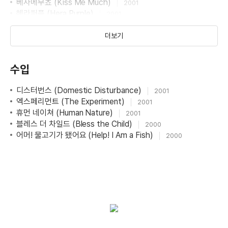
베사메무쵸 (Kiss Me Much)
2001
헤라퍼플 (Hera Purple)
2001
엔젤 아이즈 (Angel Eyes)
2001
엑스페리먼트 (The Experiment)
더보기
2001
토틀 웨스턴 (Total Western)
2000
폴락 (Pollock)
2000
수입
어머! 물고기가 됐어요 (Help! I Am a Fish)
2000
뮤즈 (The Muse)
1999
디스터번스 (Domestic Disturbance)
파라다이스 빌라 (Paradise Villa)
2001
1999
엑스페리먼트 (The Experiment)
청혼 (The Bachelor)
2001
1999
휴먼 네이쳐 (Human Nature)
오스틴 파워 - 제로 (Austin Powers: International Man of
2001
블레스 더 차일드 (Bless the Child)
Mystery)
2000
1997
어머! 물고기가 됐어요 (Help! I Am a Fish)
2000