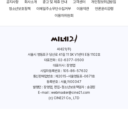
공지사항
회사소개
광고 및 제휴 안내
고객센터
개인정보취급방침
청소년보호정책
이메일주소무단수집거부
이용약관
언론윤리강령
이용자위원회
씨네21(주)
서울시 영등포구 당산로 41길 11 SK V1센터 E동 1102호
대표전화 : 02-6377-0500
대표이사 : 장영엽
사업자등록번호 : 105-86-57632
통신판매업번호 : 제2015-서울영등포-0671호
등록번호 : 서울,자00347
발행인 : 장영엽, 편집•청소년보호책임자 : 송경원
E-mail :
webmaster@cine21.com
(c) CINE21 Co., LTD