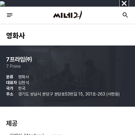
닫
기
영화사
7프라임㈜
7 Prime
분류
영화사
대표자
김현석
국가
한국
주소
경기도 성남시 분당구 분당로53번길 15, 301호-263 (서현동)
제공