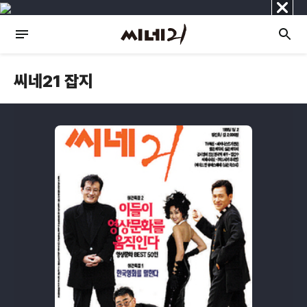
닫
기
씨네21 잡지