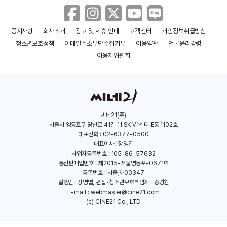
공지사항
회사소개
광고 및 제휴 안내
고객센터
개인정보취급방침
청소년보호정책
이메일주소무단수집거부
이용약관
언론윤리강령
이용자위원회
씨네21(주)
서울시 영등포구 당산로 41길 11 SK V1센터 E동 1102호
대표전화 : 02-6377-0500
대표이사 : 장영엽
사업자등록번호 : 105-86-57632
통신판매업번호 : 제2015-서울영등포-0671호
등록번호 : 서울,자00347
발행인 : 장영엽, 편집•청소년보호책임자 : 송경원
E-mail :
webmaster@cine21.com
(c) CINE21 Co., LTD