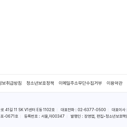
정보취급방침
청소년보호정책
이메일주소무단수집거부
이용약관
41길 11 SK V1센터 E동 1102호
대표전화 : 02-6377-0500
대표이사 
포-0671호
등록번호 : 서울,자00347
발행인 : 장영엽, 편집•청소년보호책