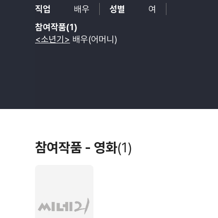
직업
배우
성별
여
참여작품(1)
<소년기>
배우(어머니)
참여작품 - 영화
(1)