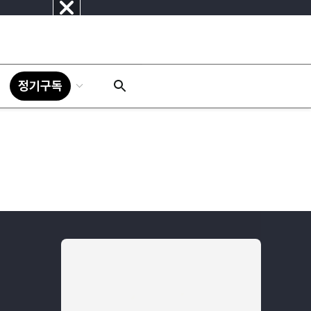
닫
기
정기구독