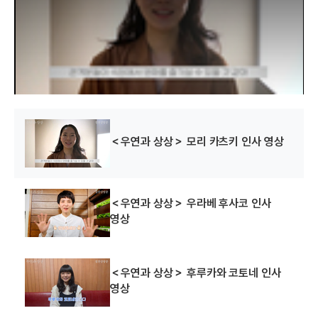
a
l
w
i
n
d
o
w
.
＜우연과 상상＞ 모리 카츠키 인사 영상
＜우연과 상상＞ 우라베 후사코 인사
영상
＜우연과 상상＞ 후루카와 코토네 인사
영상