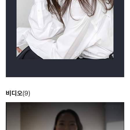
비디오
(9)
T
h
i
s
i
s
a
m
o
d