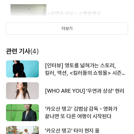
＜우연과 상상＞ 스페셜 영상
더보기
＜우연과 상상＞ 30초 예고편
관련 기사
(4)
[인터뷰] 영토를 넓혀가는 스토리,
＜우연과 상상＞ 메인 예고편
킬러, 액션, <킬러들의 쇼핑몰> 시즌2
이권 감독
[WHO ARE YOU] '우연과 상상' 현리
＜카오산 탱고＞ 30초 예고편
'카오산 탱고' 김범삼 감독 - 영화가
끝나면 또 다른 여행이 시작된다
'카오산 탱고' 타이 현지 올
＜카오산 탱고＞ 뮤직비디오