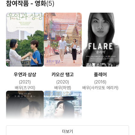
참여작품 - 영화
(5)
우연과 상상
카오산 탱고
플레어
(2021)
(2020)
(2016)
배우(츠구미)
배우(하영)
배우(사카모토 에리카)
더보기