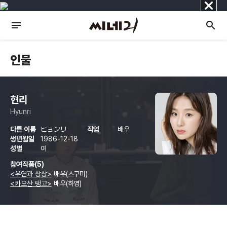
닫
기
인물
현리
Hyunri
다른 이름
ヒョンリ
직업
배우
생년월일
1986-12-18
성별
여
참여작품(5)
<우연과 상상>
배우(츠구미)
<카오산 탱고>
배우(하영)