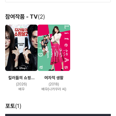
천국은 아직 멀어
물의 목소리를 듣다
참여작품 - TV
(2)
(2016)
(2014)
배우
배우
킬러들의 쇼핑몰
여자적 생활
시즌2
(2026)
(2018)
배우
배우(나카무라 씨)
포토
(1)