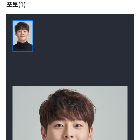
너도 인간이니?
일단 뜨겁게
사랑의 온도
포토
(1)
청소하라
(2018)
(2018)
(2017)
배우(황지용)
배우(황재민)
배우(김하성)