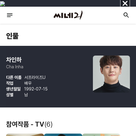
닫
기
인물
차인하
Cha Inha
다른 이름
서프라이즈U
직업
배우
생년월일
1992-07-15
성별
남
참여작품 - TV
(6)