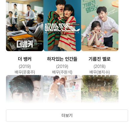
더 뱅커
하자있는 인간들
기름진 멜로
(2019)
(2019)
(2018)
배우(문홍주)
배우(주원석)
배우(봉치수)
더보기