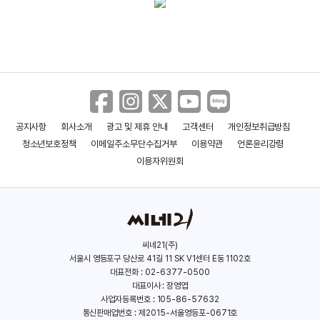
공지사항
회사소개
광고 및 제휴 안내
고객센터
개인정보취급방침
청소년보호정책
이메일주소무단수집거부
이용약관
언론윤리강령
이용자위원회
씨네21(주)
서울시 영등포구 당산로 41길 11 SK V1센터 E동 1102호
대표전화 : 02-6377-0500
대표이사 : 장영엽
사업자등록번호 : 105-86-57632
통신판매업번호 : 제2015-서울영등포-0671호