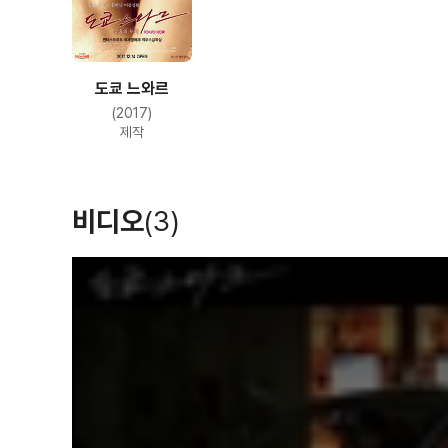
도쿄 느와르
(2017)
제작
비디오
(3)
T
h
i
s
i
s
a
m
o
d
a
l
w
i
n
d
o
w
.