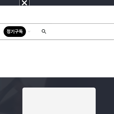
닫
기
정기구독