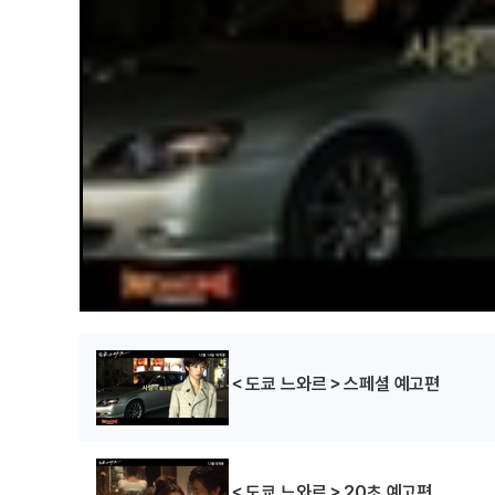
＜도쿄 느와르＞스페셜 예고편
＜도쿄 느와르＞20초 예고편