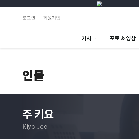
로그인
회원가입
기사
포토 & 영상
인물
주 키요
Kiyo Joo