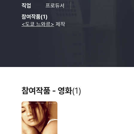
직업
프로듀서
참여작품(1)
<도쿄 느와르>
제작
참여작품 - 영화
(1)