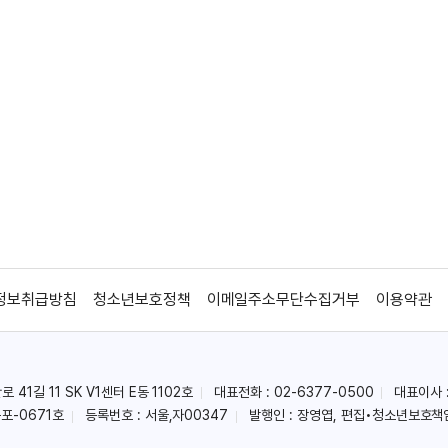
정보취급방침
청소년보호정책
이메일주소무단수집거부
이용약관
41길 11 SK V1센터 E동 1102호
대표전화 : 02-6377-0500
대표이사 
포-0671호
등록번호 : 서울,자00347
발행인 : 장영엽, 편집•청소년보호책