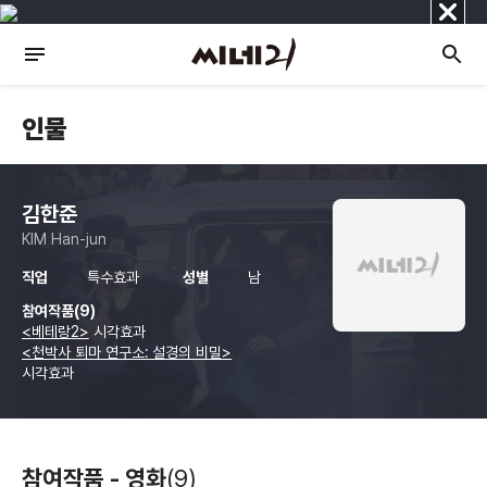
닫
기
인물
김한준
KIM Han-jun
직업
특수효과
성별
남
참여작품(9)
<베테랑2>
시각효과
<천박사 퇴마 연구소: 설경의 비밀>
시각효과
참여작품 - 영화
(9)