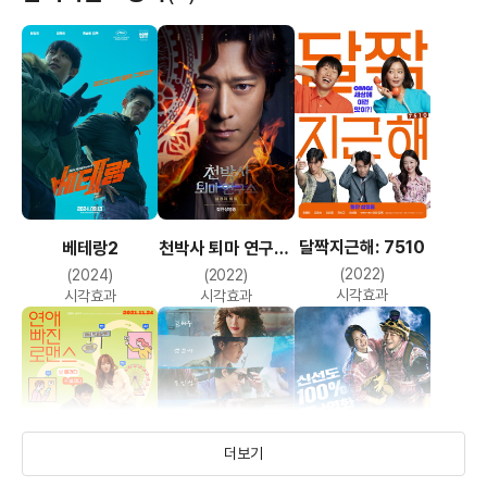
달짝지근해: 7510
베테랑2
천박사 퇴마 연구소:
설경의 비밀
(2022)
(2024)
(2022)
시각효과
시각효과
시각효과
더보기