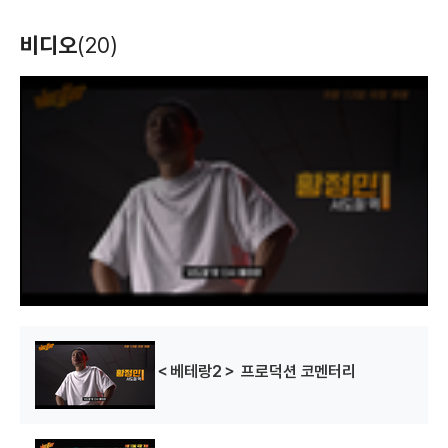
연애 빠진 로맨스
밀수
엑시트
비디오
(20)
(2021)
(2021)
(2019)
시각효과
시각효과
시각효과
T
h
i
s
i
s
a
m
o
d
a
l
w
i
n
d
o
w
.
베스트셀러
군함도
순정
(2010)
(2016)
(2015)
시각효과
시각효과
시각효과
＜베테랑2＞ 프로덕션 코멘터리