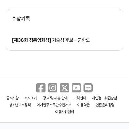
＜밀수＞ 밀수즈가 소개하는 류승완 감독
수상기록
영상
[제38회 청룡영화상] 기술상 후보
-
군함도
＜밀수＞ 캐릭터 갭차이 영상
＜천박사 퇴마 연구소: 설경의 비밀＞
캐릭터 예고편
공지사항
회사소개
광고 및 제휴 안내
고객센터
개인정보취급방침
＜달짝지근해: 7510＞ 리뷰 예고편
청소년보호정책
이메일주소무단수집거부
이용약관
언론윤리강령
이용자위원회
＜천박사 퇴마 연구소: 설경의 비밀＞