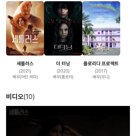
세틀러스
더 터닝
플로리다 프로젝트
(2021)
(2020)
(2017)
배우(어린 레미)
배우(플로라)
배우(무니)
비디오
(10)
T
h
i
s
i
s
a
m
o
d