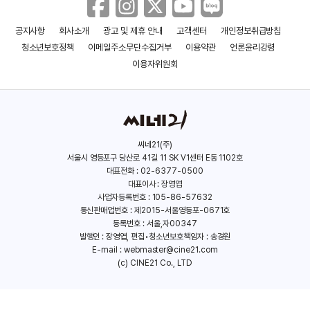
공지사항
회사소개
광고 및 제휴 안내
고객센터
개인정보취급방침
청소년보호정책
이메일주소무단수집거부
이용약관
언론윤리강령
이용자위원회
씨네21(주)
서울시 영등포구 당산로 41길 11 SK V1센터 E동 1102호
대표전화 : 02-6377-0500
대표이사 : 장영엽
사업자등록번호 : 105-86-57632
통신판매업번호 : 제2015-서울영등포-0671호
등록번호 : 서울,자00347
발행인 : 장영엽, 편집•청소년보호책임자 : 송경원
E-mail :
webmaster@cine21.com
(c) CINE21 Co., LTD