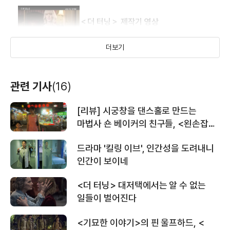
＜더 터닝＞ 제작기 영상
더보기
＜더 터닝＞ 메인 예고편
관련 기사
(16)
[리뷰] 시궁창을 댄스홀로 만드는
＜더 터닝＞ 런칭 예고편
마법사 숀 베이커의 친구들, <왼손잡이
소녀>
드라마 '킬링 이브', 인간성을 도려내니
인간이 보이네
＜플로리다 프로젝트＞김고은의 러블리
스틸 예고편
<더 터닝> 대저택에서는 알 수 없는
일들이 벌어진다
＜플로리다 프로젝트＞김향기의
<기묘한 이야기>의 핀 울프하드, <
어드벤처 투어 예고편