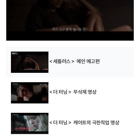
a
l
w
i
n
d
o
w
.
＜세틀러스＞ 메인 예고편
＜더 터닝＞ 무삭제 영상
＜더 터닝＞ 케이트의 극한직업 영상