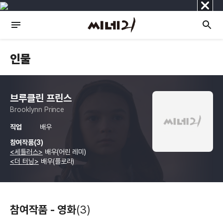
닫
기
인물
브루클린 프린스
Brooklynn Prince
직업
배우
참여작품(3)
<세틀러스>
배우(어린 레미)
<더 터닝>
배우(플로라)
참여작품 - 영화
(3)