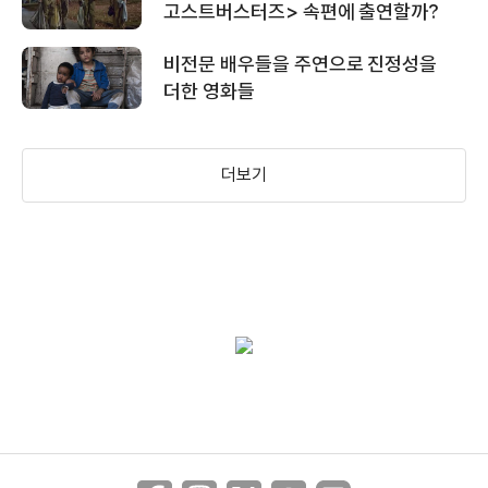
고스트버스터즈> 속편에 출연할까?
비전문 배우들을 주연으로 진정성을
더한 영화들
＜플로리다 프로젝트＞60초 예고편
더보기
＜플로리다 프로젝트＞메인 예고편