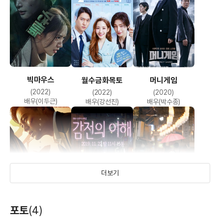
빅마우스
월수금화목토
머니게임
(2022)
(2022)
(2020)
배우(이두근)
배우(강선진)
배우(박수종)
더보기
트랩
드라마 스페셜 -
밥 잘 사주는 예쁜
포토
(4)
감전의 이해
누나
(2019)
(2019)
(2018)