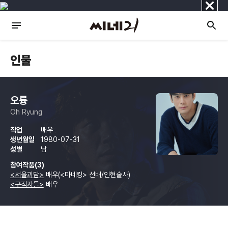
닫
기
인물
오륭
Oh Ryung
직업
배우
생년월일
1980-07-31
성별
남
참여작품(3)
<서울괴담>
배우(<마네킹> 선배/인현술사)
<구직자들>
배우