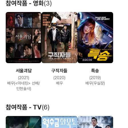
참여작품 - 영화
(3)
서울괴담
구직자들
특송
(2021)
(2020)
(2019)
배우(<마네킹> 선배/
배우
배우(우실장)
인현술사)
참여작품 - TV
(6)