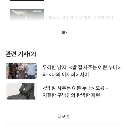
＜특송＞ 박소담 액션 질주 메이킹 영상
더보기
＜특송＞ 메인 예고편
관련 기사
(2)
무해한 남자, <밥 잘 사주는 예쁜 누나>
＜특송＞ 끝장 추격 캐릭터 영상
와 <나의 아저씨> 사이
<밥 잘 사주는 예쁜 누나> 오륭 -
지질한 구남친의 완벽한 재현
＜특송＞ 티저 예고편
더보기