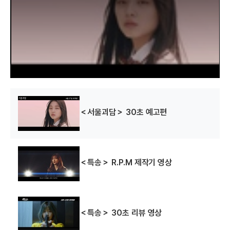
o
d
a
l
w
i
n
d
o
w
.
＜서울괴담＞ 30초 예고편
＜특송＞ R.P.M 제작기 영상
＜특송＞ 30초 리뷰 영상