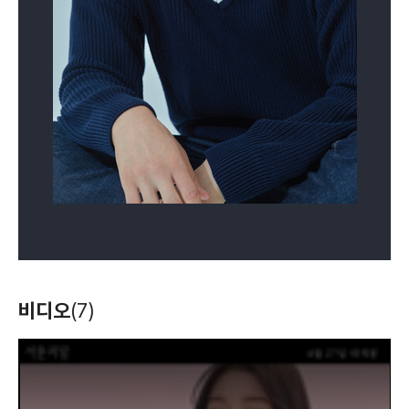
비디오
(7)
T
h
i
s
i
s
a
m