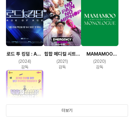
로드 투 킹덤 : ACE
힙합 메디컬 시트콤
MAMAMOO
OF ACE
- EMERGENCY
COMEBACK
(2024)
(2021)
(2020)
SHOW
감독
감독
감독
MONOLOGUE
더보기
덕후의 상상은