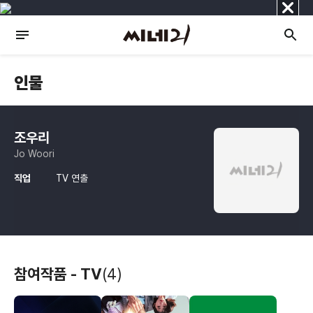
닫
기
인물
조우리
Jo Woori
직업
TV 연출
참여작품 - TV
(4)