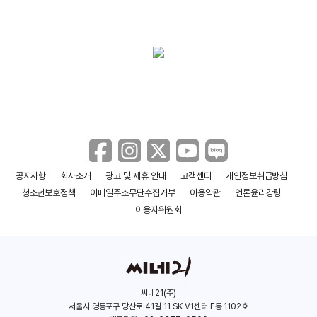
현실이 된다
(2018)
감독
공지사항
회사소개
광고 및 제휴 안내
고객센터
개인정보취급방침
청소년보호정책
이메일주소무단수집거부
이용약관
언론윤리강령
이용자위원회
씨네21(주)
서울시 영등포구 당산로 41길 11 SK V1센터 E동 1102호