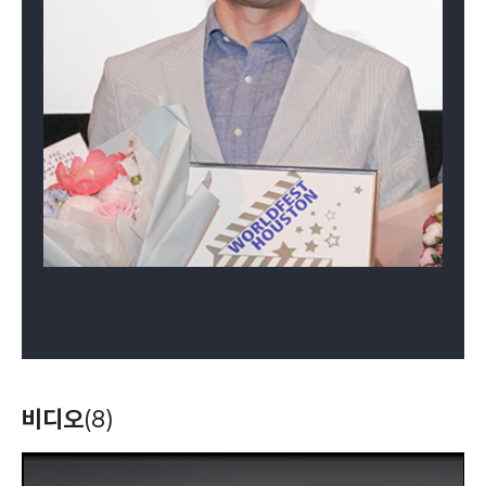
비디오
(8)
T
h
i