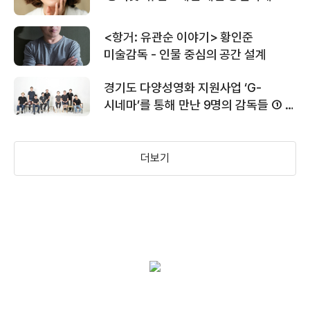
<항거: 유관순 이야기> 황인준
＜어멍＞ 메인 예고편
미술감독 - 인물 중심의 공간 설계
경기도 다양성영화 지원사업 ‘G-
시네마’를 통해 만난 9명의 감독들 ① ~
④
더보기