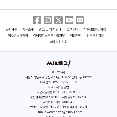
공지사항
회사소개
광고 및 제휴 안내
고객센터
개인정보취급방침
청소년보호정책
이메일주소무단수집거부
이용약관
언론윤리강령
이용자위원회
씨네21(주)
서울시 영등포구 당산로 41길 11 SK V1센터 E동 1102호
대표전화 : 02-6377-0500
대표이사 : 장영엽
사업자등록번호 : 105-86-57632
통신판매업번호 : 제2015-서울영등포-0671호
등록번호 : 서울,자00347
발행인 : 장영엽, 편집•청소년보호책임자 : 송경원
E-mail :
webmaster@cine21.com