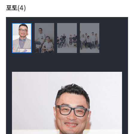
어멍
포토
(4)
(2018)
감독, 각본