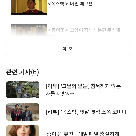
＜목스박＞ 메인 예고편
＜종이꽃＞ 고양이 장례식 본편 무삭제
영상
더보기
＜종이꽃＞ 희망 예고편
관련 기사
(6)
[리뷰] ‘그날의 딸들’, 침묵하지 않는
＜종이꽃＞ 메인 예고편
자들의 발자취
[리뷰] ‘목스박’, 옛날 옛적 조폭 코미디
＜어멍＞ 30초 예고편
'종이꽃' 유진 - 매일 매일 충실하게