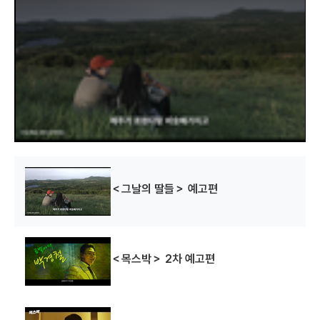
s
i
s
a
m
o
d
a
l
w
i
n
d
o
w
.
＜그날의 딸들＞ 예고편
＜목스박＞ 2차 예고편