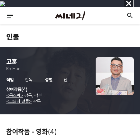
닫
기
인물
고훈
Ko Hun
직업
감독
성별
남
참여작품(4)
<목스박>
감독, 각본
<그날의 딸들>
감독
참여작품 - 영화
(4)