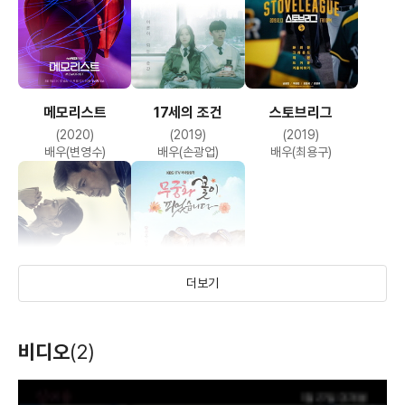
메모리스트
17세의 조건
스토브리그
(2020)
(2019)
(2019)
배우(변영수)
배우(손광업)
배우(최용구)
더보기
흉부외과:심장을
무궁화 꽃이
비디오
(2)
훔친 의사들
피었습니다
(2018)
(2017)
배우(손재명)
배우(이교석)
T
h
i