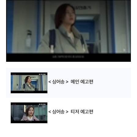
s
i
s
a
m
o
d
a
l
w
i
n
d
o
w
.
＜싱어송＞ 메인 예고편
＜싱어송＞ 티저 예고편