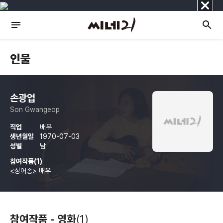
닫
기
인물
손광업
Son Gwangeop
직업
배우
생년월일
1970-07-03
성별
남
참여작품(1)
<싱어송>
배우
참여작품 - 영화
(1)