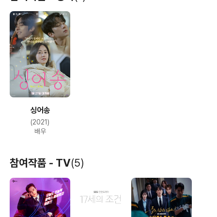
싱어송
(2021)
배우
참여작품 - TV
(5)