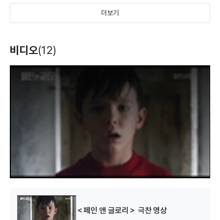
더보기
홀리 걸
더 시크릿 라이프
나 없는 내 인생
비디오
(12)
오브 더 월드
(2004)
(2005)
(2003)
제작총지휘
제작
제작
T
h
i
s
i
s
a
m
o
d
a
l
w
i
n
d
o
w
.
라이브 플래쉬
비밀의 꽃
욕망의 낮과 밤
(1997)
(1995)
(1990)
제작
제작, 미술
미술
＜페인 앤 글로리＞ 극찬 영상