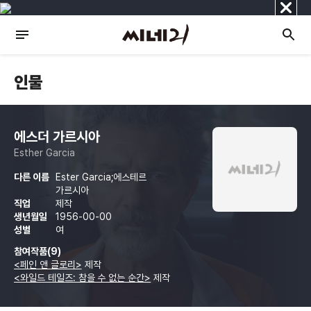
닫
기
인물
에스더 가르시아
Esther Garcia
다른 이름
Ester Garcia;에스테르
가르시아
직업
제작
생년월일
1956-00-00
성별
여
참여작품(9)
<페인 앤 글로리>
제작
<와일드 테일즈: 참을 수 없는 순간>
제작