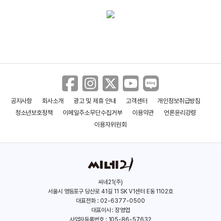
＜페인 앤 글로리＞ 메인 예고편
＜페인 앤 글로리＞ 티저 예고편
공지사항
회사소개
광고 및 제휴 안내
고객센터
개인정보취급방침
＜와일드 테일즈: 참을 수 없는 순간＞
특별 영상
청소년보호정책
이메일주소무단수집거부
이용약관
언론윤리강령
이용자위원회
＜와일드 테일즈: 참을 수 없는 순간＞
30초 예고편
씨네21(주)
서울시 영등포구 당산로 41길 11 SK V1센터 E동 1102호
＜와일드 테일즈: 참을 수 없는 순간＞
대표전화 : 02-6377-0500
메인예고편
대표이사 : 장영엽
사업자등록번호 : 105-86-57632