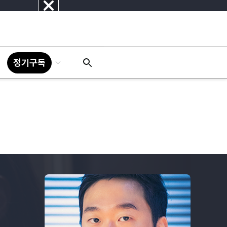
닫
기
정기구독