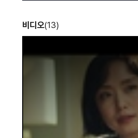
비디오
(13)
T
h
i
s
i
s
a
m
o
d
a
l
w
i
n
d
o
w
.