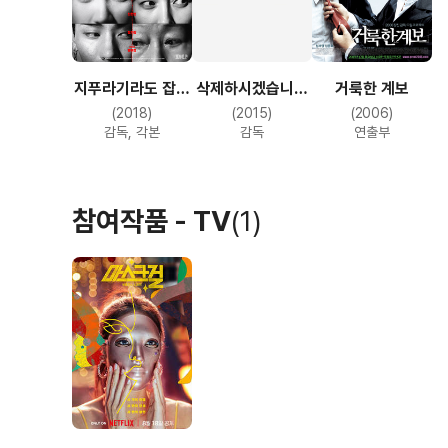
지푸라기라도 잡고
삭제하시겠습니까
거룩한 계보
싶은 짐승들
?
(2018)
(2015)
(2006)
감독, 각본
감독
연출부
참여작품 - TV
(1)