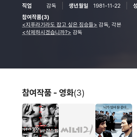
직업
감독
생년월일
1981-11-22
참여작품(3)
<지푸라기라도 잡고 싶은 짐승들>
감독, 각본
<삭제하시겠습니까?>
감독
참여작품 - 영화
(3)