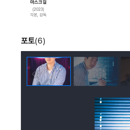
마스크걸
(2023)
각본, 감독
포토
(6)