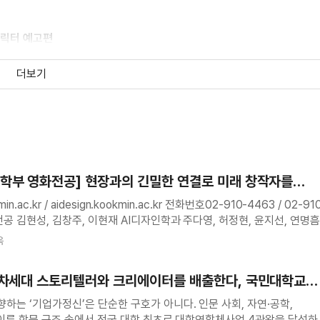
캐릭터 예고편
더보기
비하인드 코멘터리 영상
티스트 콜라보 영상
학부 영화전공] 현장과의 긴밀한 연결로 미래 창작자를
design.kookmin.ac.kr 전화번호02-910-4463 / 02-910-
옥
인 예고편
 차세대 스토리텔러와 크리에이터를 배출한다, 국민대학교
저 예고편
을 이룬 학문 구조 속에서 전국 대학 최초로 대학연합체사업 4관왕을 달성하