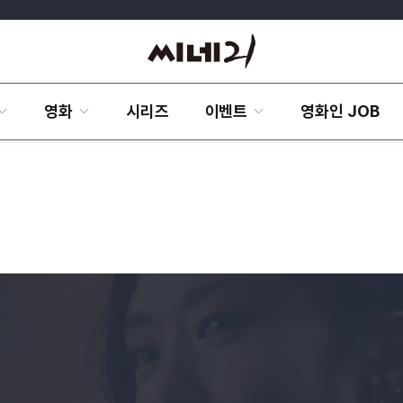
영화
시리즈
이벤트
영화인 JOB