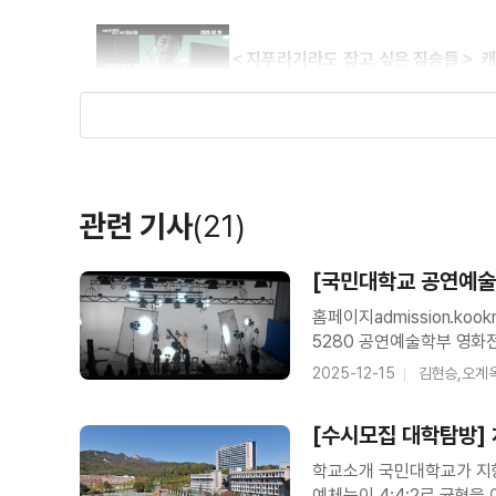
＜지푸라기라도 잡고 싶은 짐승들＞ 
＜지푸라기라도 잡고 싶은 짐승들＞ 
관련 기사
(21)
＜지푸라기라도 잡고 싶은 짐승들＞ 아
[국민대학교 공연예술
육성한다
홈페이지admission.kookmin.ac.kr / ai
5280 공연예술학부 영화전공 김현성, 김창주, 이현재 AI디자인학과 주다영, 허정현, 윤지선, 연명흠,
정진열 커리큘럼 공연예술학부 영화전공 영화사, 영화기술, 시나리오작법, 포토몽타주,
2025-12-15
김현승,오계
＜지푸라기라도 잡고 싶은 짐승들＞ 메
몽타주영화연구, 시네
[수시모집 대학탐방]
공연예술학부
학교소개 국민대학교가 지향하는 ‘기업가정신’은 단순한 구호가 아니다. 인문 사회, 자연·공학,
＜지푸라기라도 잡고 싶은 짐승들＞ 티
예체능이 4:4:2로 균형