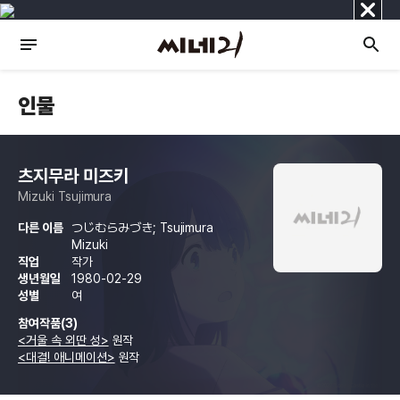
닫
기
인물
츠지무라 미즈키
Mizuki Tsujimura
다른 이름
つじむらみづき; Tsujimura
Mizuki
직업
작가
생년월일
1980-02-29
성별
여
참여작품(3)
<거울 속 외딴 성>
원작
<대결! 애니메이션>
원작