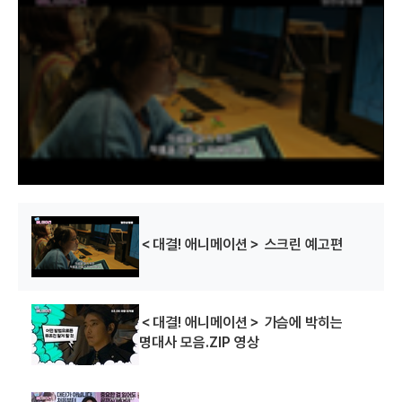
i
s
i
s
a
m
o
d
a
l
w
i
n
d
o
w
.
＜대결! 애니메이션＞ 스크린 예고편
＜대결! 애니메이션＞ 가슴에 박히는
명대사 모음.ZIP 영상