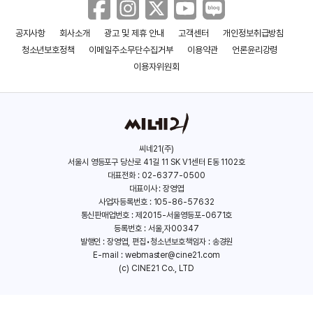
공지사항
회사소개
광고 및 제휴 안내
고객센터
개인정보취급방침
＜대결! 애니메이션＞ 메인 예고편
청소년보호정책
이메일주소무단수집거부
이용약관
언론윤리강령
이용자위원회
＜거울 속 외딴 성＞ 늑대님의 초대장
영상
씨네21(주)
서울시 영등포구 당산로 41길 11 SK V1센터 E동 1102호
＜거울 속 외딴 성＞ 선택받은 7명
대표전화 : 02-6377-0500
캐릭터 영상
대표이사 : 장영엽
사업자등록번호 : 105-86-57632
통신판매업번호 : 제2015-서울영등포-0671호
등록번호 : 서울,자00347
발행인 : 장영엽, 편집•청소년보호책임자 : 송경원
＜거울 속 외딴 성＞ 감독 인사 영상
E-mail :
webmaster@cine21.com
(c) CINE21 Co., LTD