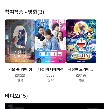
참여작품 - 영화
(3)
거울 속 외딴 성
대결! 애니메이션
극장판 도라에몽:
진구의 달 탐사기
(2022)
(2022)
(2019)
원작
원작
각본
비디오
(15)
T
h