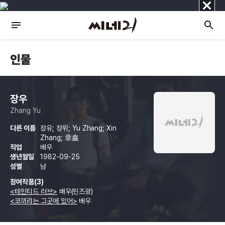
닫
기
인물
장우
Zhang Yu
다른 이름
장유; 장위; Yu Zhang; Xin
Zhang; 章鑫
직업
배우
생년월일
1982-09-25
성별
남
참여작품(3)
<테인티드 러브>
배우(린즈광)
<코끼리는 그곳에 있어>
배우