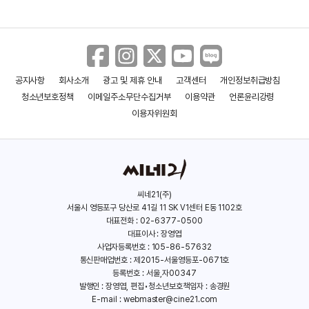
공지사항
회사소개
광고 및 제휴 안내
고객센터
개인정보취급방침
청소년보호정책
이메일주소무단수집거부
이용약관
언론윤리강령
이용자위원회
씨네21(주)
서울시 영등포구 당산로 41길 11 SK V1센터 E동 1102호
대표전화 : 02-6377-0500
대표이사 : 장영엽
사업자등록번호 : 105-86-57632
통신판매업번호 : 제2015-서울영등포-0671호
등록번호 : 서울,자00347
발행인 : 장영엽, 편집•청소년보호책임자 : 송경원
E-mail :
webmaster@cine21.com