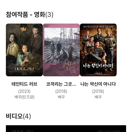
참여작품 - 영화
(3)
테인티드 러브
코끼리는 그곳에
나는 약신이 아니다
있어
(2023)
(2018)
(2018)
배우(린즈광)
배우
배우
비디오
(4)
T
h