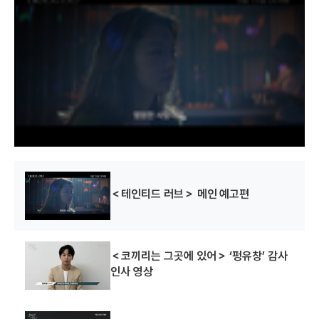
i
s
i
s
a
m
o
d
a
l
w
i
n
d
o
w
.
＜테인티드 러브＞ 메인 예고편
＜코끼리는 그곳에 있어＞ ‘펑유창’ 감사
인사 영상