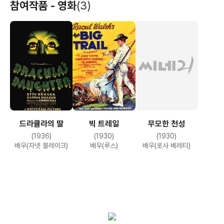
참여작품 - 영화
(3)
드라큘라의 딸
빅 트레일
무모한 천성
(1936)
(1930)
(1930)
배우(자넷 블레이크)
배우(루스)
배우(로사 베레티)