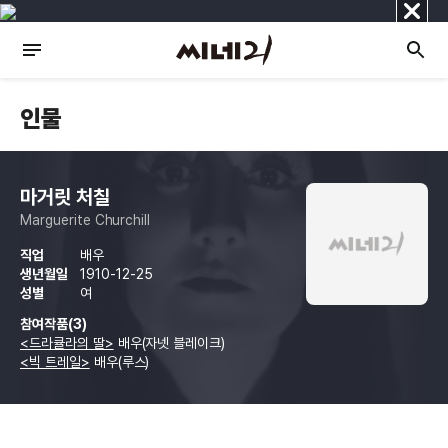
닫
기
인물
마거릿 처칠
Marguerite Churchill
직업
배우
생년월일
1910-12-25
성별
여
참여작품(3)
<드라큘라의 딸>
배우(자넷 블레이크)
<빅 트레일>
배우(루스)