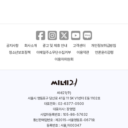
공지사항
회사소개
광고 및 제휴 안내
고객센터
개인정보취급방침
청소년보호정책
이메일주소무단수집거부
이용약관
언론윤리강령
이용자위원회
씨네21(주)
서울시 영등포구 당산로 41길 11 SK V1센터 E동 1102호
대표전화 : 02-6377-0500
대표이사 : 장영엽
사업자등록번호 : 105-86-57632
통신판매업번호 : 제2015-서울영등포-0671호
등록번호 : 서울,자00347