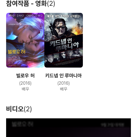
참여작품 - 영화
(2)
빌로우 허
키드넵 인 루마니아
(2016)
(2016)
배우
배우
비디오
(2)
T
h
i
s
i
s