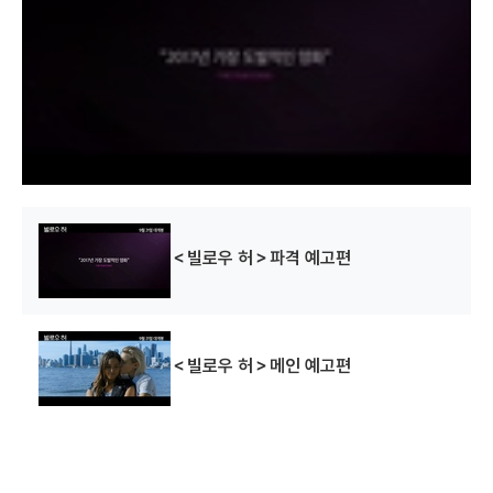
a
m
o
d
a
l
w
i
n
d
o
w
.
＜빌로우 허＞파격 예고편
＜빌로우 허＞메인 예고편