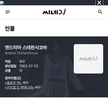
닫
기
인물
앤드리아 스테판시코바
Andrea Stefancikova
직업
배우
생년월일
1982-07-02
성별
여
참여작품(2)
<빌로우 허>
배우
<키드넵 인 루마니아>
배우