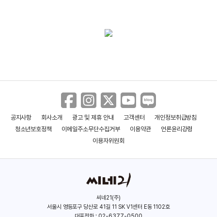
공지사항
회사소개
광고 및 제휴 안내
고객센터
개인정보취급방침
청소년보호정책
이메일주소무단수집거부
이용약관
언론윤리강령
이용자위원회
씨네21(주)
서울시 영등포구 당산로 41길 11 SK V1센터 E동 1102호
대표전화 : 02-6377-0500