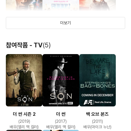
더보기
참여작품 - TV
(5)
블랙 아담
맘마미아!2
파이널 스코어
(2022)
(2018)
(2018)
배우(페이트 박사/켄트
배우(샘)
배우
넬슨)
더 썬 시즌 2
더 썬
백 오브 본즈
(2019)
(2017)
(2011)
배우(엘리 맥 컬러)
배우(엘리 맥 컬러)
배우(마이크 누난)
스피닝 맨
리빙보이 인 뉴욕
더 포리너