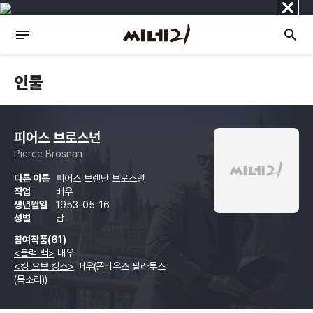
닫
기
인물
피어스 브로스넌
Pierce Brosnan
다른 이름
피어스 브렌단 브로스넌
직업
배우
생년월일
1953-05-16
성별
남
참여작품(61)
<블랙 백>
배우
<킹 오브 킹스>
배우(폰티우스 필라투스
(목소리))