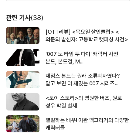
＜킹 오브 킹스＞ 티저 예고편
관련 기사
(38)
[OTT리뷰] <목요일 살인클럽> <
＜블랙 백＞ ‘블랙 백 비하인드 썰’ 영상
의문의 발신자: 고등학교 캣피싱 사건>
하이힐을 신고
퍼시잭슨과
유령 작가
달리는 여자
번개도둑
(2011)
(2010)
(2010)
'007 노 타임 투 다이' 캐릭터 사전 -
배우(잭 아벨하머)
배우(케이런)
배우(애덤)
본드, 본드걸, M…
＜블랙 백＞ ‘아내를 지키는 방법’ 영상
제임스 본드는 원래 조류학자였다?
알고 보면 더 재밌는 007 시리즈
비하인드
<토이 스토리>의 영원한 버즈, 원로
＜블랙 백＞ ‘완벽한 부부의 비밀’ 영상
성우 박일 별세
열일하는 배우! 이완 맥그리거의 다양한
리멤버 미
그레이티스트
제인 구달
캐릭터들
＜블랙 백＞ ‘심리전의 서막’ 영상
(2010)
(2010)
(2010)
배우(찰스 호킨스)
배우(알렌)
배우