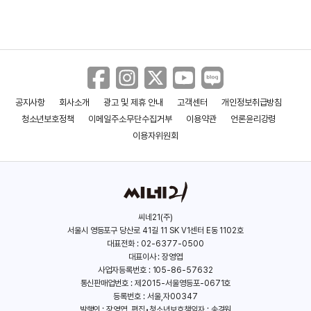
＜블랙 아담＞ 문제적 히어로의 등장
맘마미아!
더 버터플라이
결혼 생활
(Justice)
(2008)
(2007)
(2007)
배우(샘)
배우(톰 라이언), 제작
배우
＜블랙 아담＞ 히어로 잡는 뉴타입
히어로
공지사항
회사소개
광고 및 제휴 안내
고객센터
개인정보취급방침
청소년보호정책
이메일주소무단수집거부
이용약관
언론윤리강령
이용자위원회
＜블랙 아담＞ 메인 예고편
세라핌 폴스
마타도어
사랑에 빠지는 아주
특별한 법칙
(2006)
(2005)
(2004)
＜블랙 아담＞ 티저 예고편
씨네21(주)
배우
배우(줄리안 노블),
배우(다니엘 레퍼티),
서울시 영등포구 당산로 41길 11 SK V1센터 E동 1102호
제작
제작
대표전화 : 02-6377-0500
대표이사 : 장영엽
사업자등록번호 : 105-86-57632
＜스피닝 맨＞ 메인 예고편
통신판매업번호 : 제2015-서울영등포-0671호
등록번호 : 서울,자00347
발행인 : 장영엽, 편집•청소년보호책임자 : 송경원