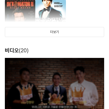
(2018)
(2017)
(2017)
배우(말로이)
배우(에단 웹)
배우(리암 헤네시)
더보기
레밍턴 스틸
나이트 워치
비디오
(20)
(1982)
(1995)
배우(레밍턴 스틸)
배우(마이클)
T
더 문 앤 더 선
아이.티.
스파이 서바이버
h
i
s
(2016)
(2016)
(2015)
i
s
배우
배우(마이크 리건)
배우(내쉬)
a
m
o
d
a
l
w
i
n
d
o
w
.