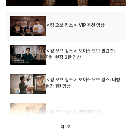
이스케이프
영국 남자처럼
노벰버 맨
＜킹 오브 킹스＞ VIP 추천 영상
사랑하는 법
(2015)
(2015)
(2014)
배우(해먼드)
배우
배우(피터)
＜킹 오브 킹스＞ 보이스 오브 빌런즈:
더빙 현장 2탄 영상
＜킹 오브 킹스＞ 보이스 오브 킹스: 더빙
현장 1탄 영상
어 롱 웨이 다운
러브 펀치
다시, 뜨겁게
사랑하라!
(2014)
(2013)
(2012)
배우(마틴)
배우(리차드)
배우(필립)
＜킹 오브 킹스＞ 메인 예고편
더보기