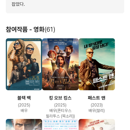
잡았다.
참여작품 - 영화
(61)
블랙 백
킹 오브 킹스
패스트 맨
(2025)
(2025)
(2023)
배우
배우(폰티우스
배우(찰리)
필라투스 (목소리))