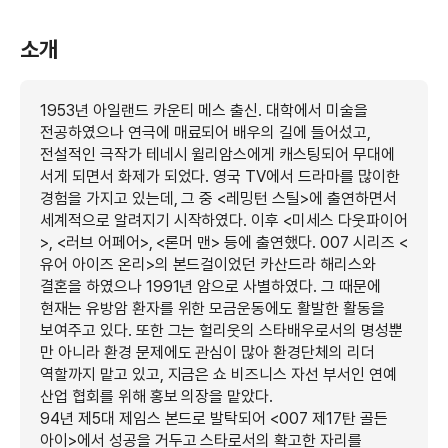
소개
1953년 아일랜드 카운티 메스 출신. 대학에서 미술을
전공하였으나 연극에 매료되어 배우의 길에 들어섰고,
전설적인 극작가 테네시 윌리암스에게 캐스팅되어 무대에
서게 되면서 화제가 되었다. 영국 TV에서 드라마를 많이한
경험을 가지고 있는데, 그 중 <레밍턴 스틸>에 출연하면서
세계적으로 알려지기 시작하였다. 이후 <미세스 다웃파이어
>, <러브 어페어>, <론머 맨> 등에 출연했다. 007 시리즈 <
유어 아이즈 온리>의 본드걸이었던 카산드라 해리스와
결혼을 하였으나 1991년 암으로 사별하였다. 그 때문에
현재는 유방암 환자를 위한 모금운동에도 활발한 활동을
보여주고 있다. 또한 그는 헐리웃의 스타배우로서의 명성뿐
만 아니라 환경 문제에도 관심이 많아 환경단체의 리더
역할까지 맡고 있고, 지금은 쇼 비즈니스 자선 부서인 연예
산업 협회를 위해 홍보 의장을 맡았다.
94년 제5대 제임스 본드로 발탁되어 <007 제17탄 골든
아이>에서 성공을 거두고 스타로서의 확고한 자리를