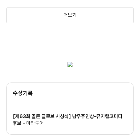
더보기
＜블랙 백＞ ‘아내의 모든 것’ 영상
＜블랙 백＞ 스파이 VS 스파이 영상
토마스와 친구들
샬롯 도일의 진실한
오션스
고백
(2009)
(2009)
(2009)
배우
배우
배우(나레이터(미국))
＜블랙 백＞ 메인 예고편
수상기록
＜블랙 아담＞ 히어로는 끝났다 (Team)
[제63회 골든 글로브 시상식] 남우주연상-뮤지컬코미디
후보
-
마타도어