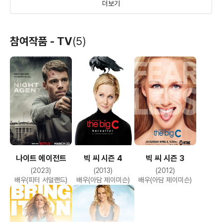
더보기
힐빌리의 노래
킬러 인 하이스쿨
더 하이브
참여작품 - TV
(5)
(2020)
(2015)
(2015)
배우(J.D. 밴스)
배우(구치)
배우
나이트 에이전트
빅 씨 시즌 4
빅 씨 시즌 3
킹 오브 썸머
슈퍼 에이트
(2023)
(2013)
(2012)
(2013)
(2011)
배우(피터 서덜랜드)
배우(아담 제이미슨)
배우(아담 제이미슨)
배우(패트릭 키난)
배우