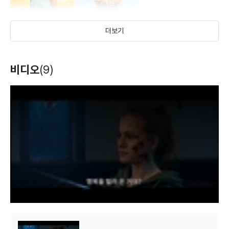
더보기
빅 씨 시즌 2
더 빅 C
비디오
(9)
(2011)
(2010)
배우(아담 제이미슨)
배우(아담 제이미슨)
T
h
i
s
i
s
a
m
o
d
a
l
w
i
n
d
o
w
.