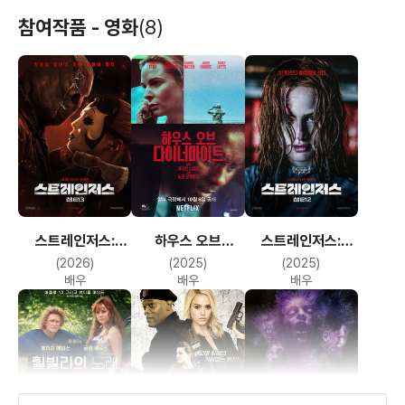
참여작품 - 영화
(8)
스트레인저스:
하우스 오브
스트레인저스:
챕터3
다이너마이트
챕터2
(2026)
(2025)
(2025)
배우
배우
배우