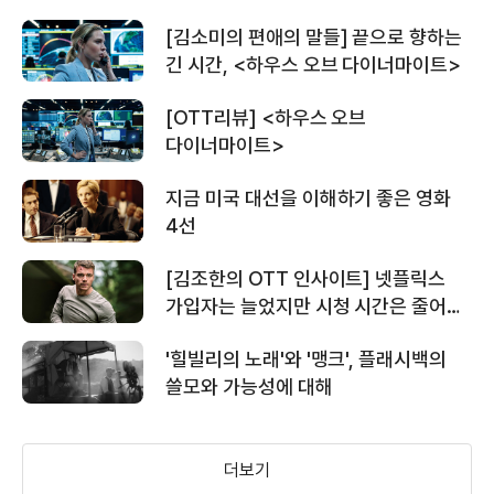
[김소미의 편애의 말들] 끝으로 향하는
＜하우스 오브 다이너마이트＞ 티저
긴 시간, <하우스 오브 다이너마이트>
예고편
[OTT리뷰] <하우스 오브
다이너마이트>
＜킬러 인 하이스쿨＞ 메인 예고편
지금 미국 대선을 이해하기 좋은 영화
4선
[김조한의 OTT 인사이트] 넷플릭스
＜슈퍼 에이트＞ 메인 예고편
가입자는 늘었지만 시청 시간은 줄어든
이유
'힐빌리의 노래'와 '맹크', 플래시백의
쓸모와 가능성에 대해
＜슈퍼 에이트＞ 슈퍼볼 스팟 영상
더보기