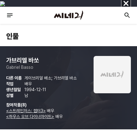
닫
기
인물
가브리엘 바쏘
Gabriel Basso
다른 이름
게이브리얼 배소; 가브리엘 바소
직업
배우
생년월일
1994-12-11
성별
남
참여작품(8)
<스트레인저스: 챕터3>
배우
<하우스 오브 다이너마이트>
배우