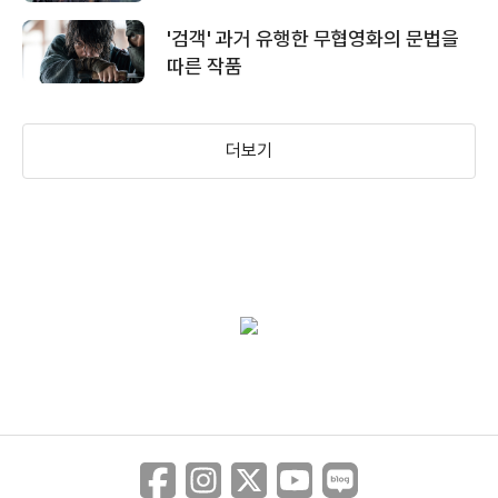
타임 무비
'검객' 과거 유행한 무협영화의 문법을
따른 작품
＜모탈 컴뱃＞ 공식 예고편
더보기
＜모탈 컴뱃＞ 무삭제 청불 예고편
＜검객＞ 이민혁 전역 기념 미공개 액션
영상
＜검객＞ 캐릭터 MBTI 영상