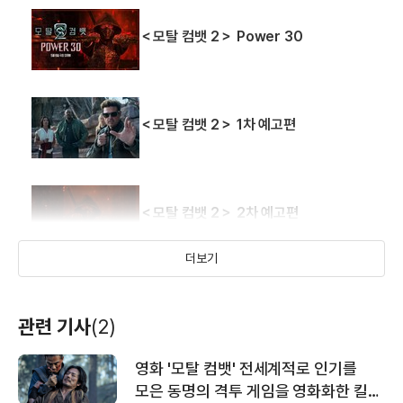
＜모탈 컴뱃 2＞ Power 30
＜모탈 컴뱃 2＞ 1차 예고편
＜모탈 컴뱃 2＞ 2차 예고편
더보기
＜모탈 컴뱃＞ 극한 액션 스팟 영상
관련 기사
(2)
영화 '모탈 컴뱃' 전세계적로 인기를
＜모탈 컴뱃＞ 30초 예고편
모은 동명의 격투 게임을 영화화한 킬링