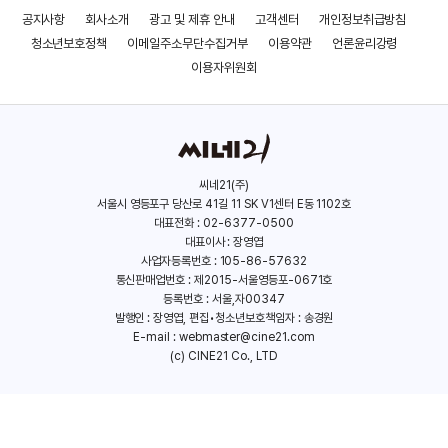
공지사항
회사소개
광고 및 제휴 안내
고객센터
개인정보취급방침
＜검객＞ ‘그 검이 알고싶다’ 영상
청소년보호정책
이메일주소무단수집거부
이용약관
언론윤리강령
이용자위원회
＜검객＞ 메인 예고편
씨네21(주)
서울시 영등포구 당산로 41길 11 SK V1센터 E동 1102호
대표전화 : 02-6377-0500
대표이사 : 장영엽
사업자등록번호 : 105-86-57632
통신판매업번호 : 제2015-서울영등포-0671호
등록번호 : 서울,자00347
발행인 : 장영엽, 편집•청소년보호책임자 : 송경원
E-mail :
webmaster@cine21.com
(c) CINE21 Co., LTD