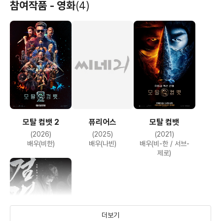
참여작품 - 영화
(4)
모탈 컴뱃 2
퓨리어스
모탈 컴뱃
(2026)
(2025)
(2021)
배우(비한)
배우(나빈)
배우(비-한 / 서브-
제로)
더보기