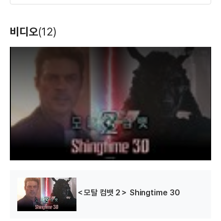
비디오
(12)
검객
(2020)
T
h
배우(구루타이)
i
s
i
s
a
m
o
d
a
l
w
i
n
d
o
w
.
＜모탈 컴뱃 2＞ Shingtime 30