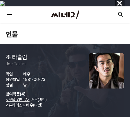
닫
기
인물
조 타슬림
Joe Taslim
직업
배우
생년월일
1981-06-23
성별
남
참여작품(4)
<모탈 컴뱃 2>
배우(비한)
<퓨리어스>
배우(나빈)