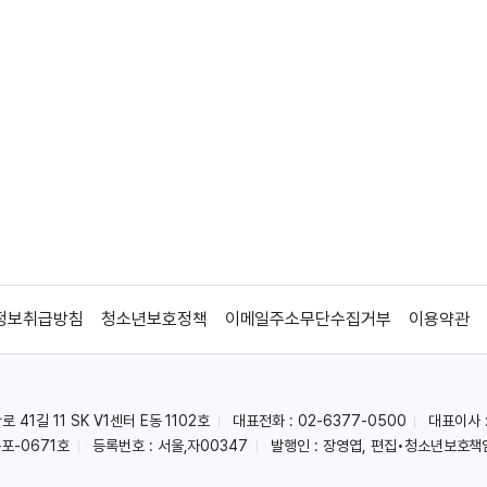
정보취급방침
청소년보호정책
이메일주소무단수집거부
이용약관
41길 11 SK V1센터 E동 1102호
대표전화 : 02-6377-0500
대표이사 
포-0671호
등록번호 : 서울,자00347
발행인 : 장영엽, 편집•청소년보호책