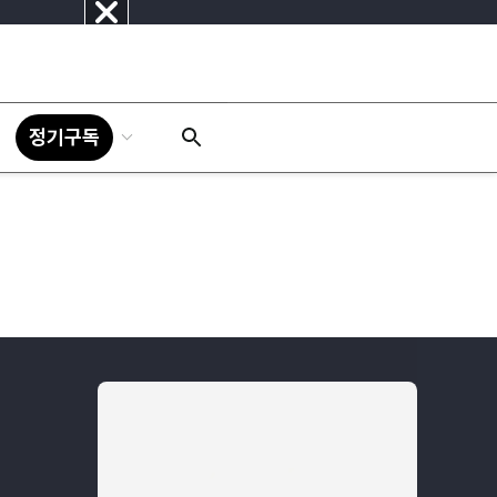
닫
기
정기구독