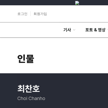
로그인
회원가입
기사
포토 & 영상
인물
최찬호
Choi Chanho