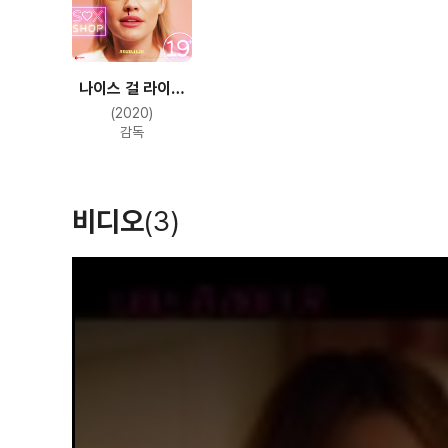
나이스 걸 라이크
유
(2020)
감독
비디오
(3)
T
h
i
s
i
s
a
m
o
d
a
l
w
i
n
d
o
w
.