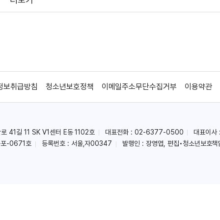
정보취급방침
청소년보호정책
이메일주소무단수집거부
이용약관
41길 11 SK V1센터 E동 1102호
대표전화 : 02-6377-0500
대표이사 
포-0671호
등록번호 : 서울,자00347
발행인 : 장영엽, 편집•청소년보호책