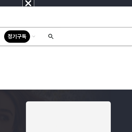
닫
기
정기구독