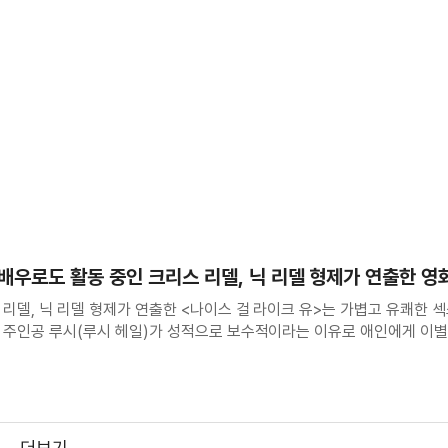
' 배우로도 활동 중인 크리스 리델, 닉 리델 형제가 연출한 영
리델, 닉 리델 형제가 연출한 <나이스 걸 라이크 유>는 가볍고 유쾌한 
 주인공 루시(루시 헤일)가 성적으로 보수적이라는 이유로 애인에게 이별
한다. 이후 루시는 포르노 시청, 성인용품점 방문, 평등한 섹스를 위한
친구들과 수행하며 몰랐던
더보기