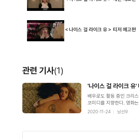
＜나이스 걸 라이크 유＞ 티저 예고편
관련 기사
(1)
'나이스 걸 라이크 유
배우로도 활동 중인 크리스 
코미디를 지향한다. 영화는
통보를 받는 장면으로 시작
2020-11-24
남선우
세미나 수강 등의 미션을 