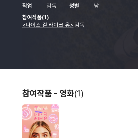
직업
감독
성별
남
참여작품(1)
<나이스 걸 라이크 유>
감독
참여작품 - 영화
(1)