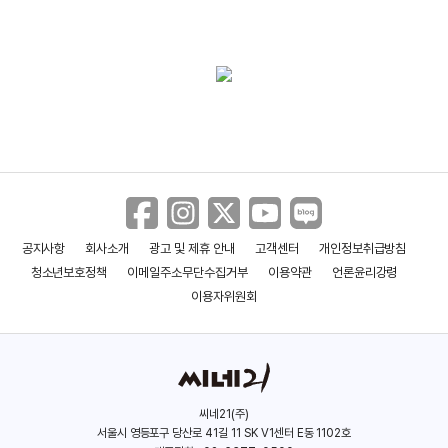
사랑하라, 죽이게
(2022)
(2021)
배우(은계영)
배우(윤해인)
공지사항
회사소개
광고 및 제휴 안내
고객센터
개인정보취급방침
청소년보호정책
이메일주소무단수집거부
이용약관
언론윤리강령
이용자위원회
씨네21(주)
서울시 영등포구 당산로 41길 11 SK V1센터 E동 1102호