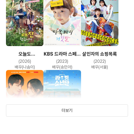
오늘도
KBS 드라마 스페셜
살인자의 쇼핑목록
매진했습니다
2023 - 반쪽짜리
(2026)
(2023)
(2022)
거짓말
배우(나솜이)
배우(송민아)
배우(서율)
더보기
링크: 먹고
라켓소년단