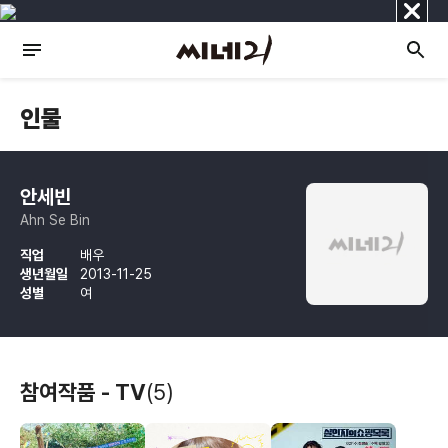
닫
기
인물
안세빈
Ahn Se Bin
직업
배우
생년월일
2013-11-25
성별
여
참여작품 - TV
(5)