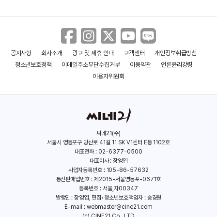
공지사항
회사소개
광고 및 제휴 안내
고객센터
개인정보취급방침
청소년보호정책
이메일주소무단수집거부
이용약관
언론윤리강령
이용자위원회
씨네21(주)
서울시 영등포구 당산로 41길 11 SK V1센터 E동 1102호
대표전화 : 02-6377-0500
대표이사 : 장영엽
사업자등록번호 : 105-86-57632
통신판매업번호 : 제2015-서울영등포-0671호
등록번호 : 서울,자00347
발행인 : 장영엽, 편집•청소년보호책임자 : 송경원
E-mail :
webmaster@cine21.com
(c) CINE21 Co., LTD