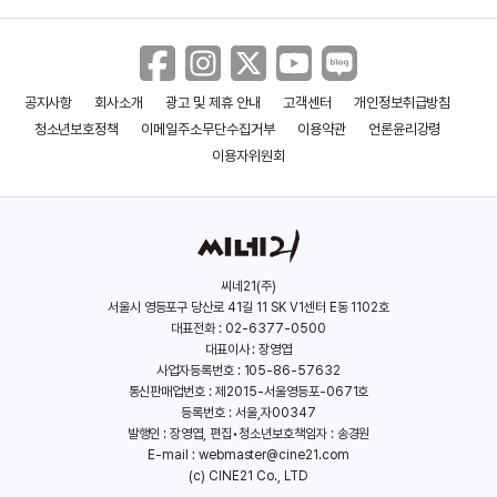
공지사항
회사소개
광고 및 제휴 안내
고객센터
개인정보취급방침
청소년보호정책
이메일주소무단수집거부
이용약관
언론윤리강령
이용자위원회
씨네21(주)
서울시 영등포구 당산로 41길 11 SK V1센터 E동 1102호
대표전화 : 02-6377-0500
대표이사 : 장영엽
사업자등록번호 : 105-86-57632
통신판매업번호 : 제2015-서울영등포-0671호
등록번호 : 서울,자00347
발행인 : 장영엽, 편집•청소년보호책임자 : 송경원
E-mail :
webmaster@cine21.com
(c) CINE21 Co., LTD