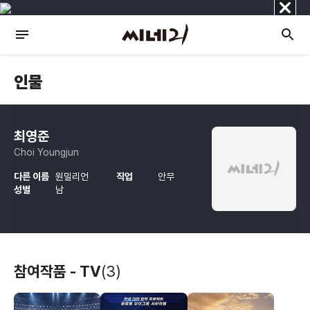
닫
기
인물
최영준
Choi Youngjun
다른 이름
원밀리언
직업
안무
성별
남
참여작품 - TV
(3)