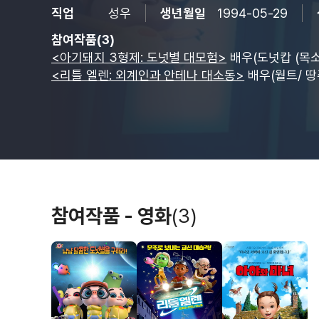
직업
성우
생년월일
1994-05-29
참여작품(3)
<아기돼지 3형제: 도넛별 대모험>
배우(도넛캅 (목소
<리틀 엘렌: 외계인과 안테나 대소동>
배우(월트/ 땅
참여작품 - 영화
(3)