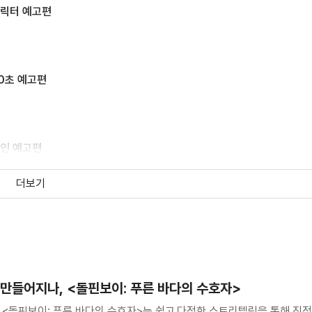
캐릭터 예고편
0초 예고편
메인 예고편
더보기
 ‘괴짜 과학자 월트의 인간 안테나 실험’ 특별 영상
＞ 메인 예고편
 만들어지나, <돌핀보이: 푸른 바다의 수호자>
 <돌핀보이: 푸른 바다의 수호자>는 쉽고 다정한 스토리텔링을 통해 진