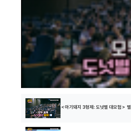
w
.
＜아기돼지 3형제: 도넛별 대모험＞ 별