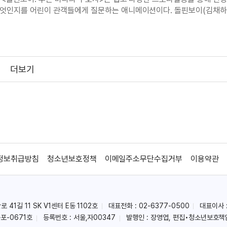
무엇인지를 어린이 관객들에게 질문하는 애니메이션이다. 돌핀보이(김채하
의해 마을에서 영웅으로 추대된다. 하지만 이 소년은 돌핀보이라는 히어로
 영상
고 싶고, 또래집단에게 동등한 권
더보기
로운 도전기 영상
정보취급방침
청소년보호정책
이메일주소무단수집거부
이용약관
41길 11 SK V1센터 E동 1102호
대표전화 : 02-6377-0500
대표이사 
포-0671호
등록번호 : 서울,자00347
발행인 : 장영엽, 편집•청소년보호책