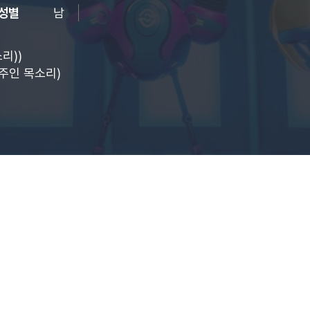
성별
남
리))
주인 목소리)