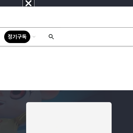
닫
기
정기구독