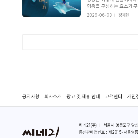
영웅을 구성하는 요소가 
는 마린 선장(석승훈)에 
2026-06-03
정재현
＜아야와 마녀＞ 자우림 김윤아 인터뷰
네임 대신 진짜 이름을 갖
＜아야와 마녀＞ 스튜디오 지브리의 새
＜아야와 마녀＞ 메인 예고편
공지사항
회사소개
광고 및 제휴 안내
고객센터
개인
＜아야와 마녀＞ 티저 예고편
씨네21(주)
서울시 영등포구 당산로 
통신판매업번호 : 제2015-서울영등