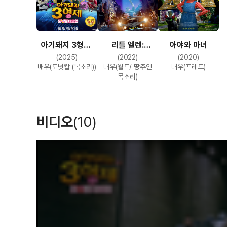
아야와 마녀
아기돼지 3형제:
리틀 엘렌:
도넛별 대모험
외계인과 안테나
(2020)
(2025)
(2022)
대소동
배우(프레드)
배우(도넛캅 (목소리))
배우(월트/ 땅주인
목소리)
비디오
(10)
T
h
i
s
i
s
a
m
o
d
a
l
w
i
n
d
o