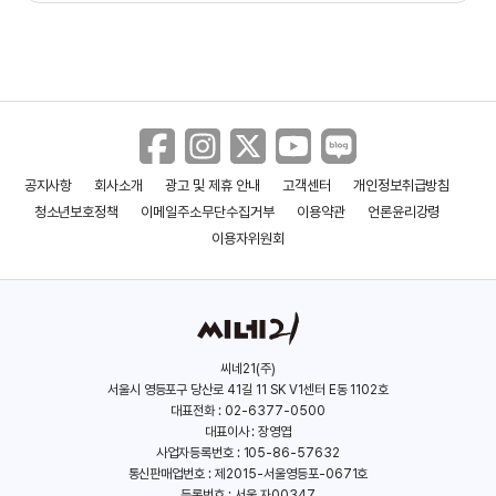
공지사항
회사소개
광고 및 제휴 안내
고객센터
개인정보취급방침
청소년보호정책
이메일주소무단수집거부
이용약관
언론윤리강령
이용자위원회
씨네21(주)
서울시 영등포구 당산로 41길 11 SK V1센터 E동 1102호
대표전화 : 02-6377-0500
대표이사 : 장영엽
사업자등록번호 : 105-86-57632
통신판매업번호 : 제2015-서울영등포-0671호
등록번호 : 서울,자00347