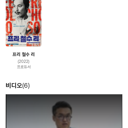
프리 철수 리
(2022)
프로듀서
비디오
(6)
T
h
i
s
i
s
a
m
o
d
a
l