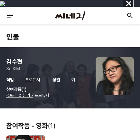
닫
기
인물
김수현
Su KIM
직업
프로듀서
성별
여
참여작품(1)
<프리 철수 리>
프로듀서
참여작품 - 영화
(1)