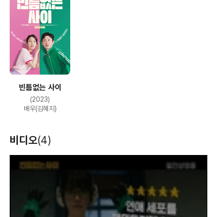
빈틈없는 사이
(2023)
배우(김혜지)
비디오
(4)
T
h
i
s
i
s
a
m
o
d
a
l
w