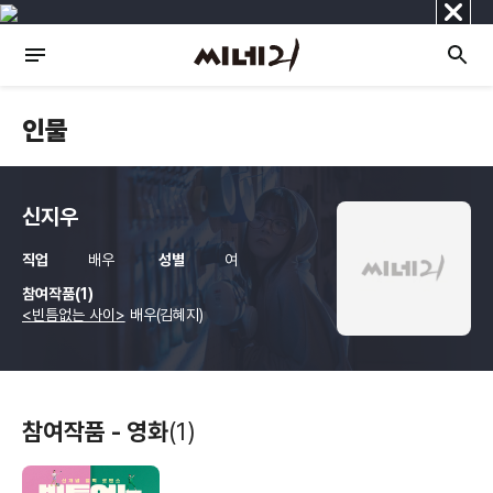
닫
기
인물
신지우
직업
배우
성별
여
참여작품(1)
<빈틈없는 사이>
배우(김혜지)
참여작품 - 영화
(1)